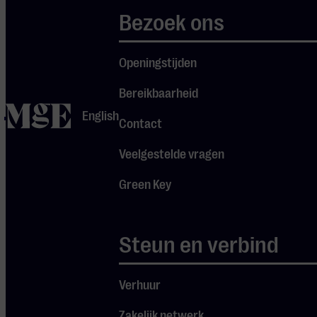
raakt.
Bezoek ons
Deel 2 – wo 23 sep
Openingstijden
2026:
Bereikbaarheid
home
English
In het tweede deel
Contact
duiken we in
Veelgestelde vragen
fantasierijke
werken uit de 16e
Green Key
tot de 20e eeuw die
je uitnodigen om je
eigen beelden te
Steun en verbind
vormen.
Verhuur
Deel 3 – wo 7 okt
2026:
Zakelijk netwerk