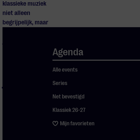
klassieke muziek
niet alleen
begrijpelijk, maar
een verrijking van
je dagelijks leven.
Agenda
Deel 1 – wo 16 sep
2026:
Alle events
Series
In het eerste deel
ontdekken we drie
Net bevestigd
wetenschappelijk
Klassiek 26-27
bewezen
luisterprincipes die
Mijn favorieten
ervoor zorgen dat
muziek je echt