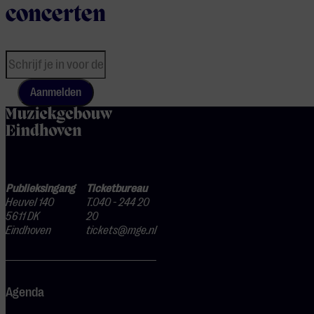
concerten
Aanmelden
home
Publieksingang
Ticketbureau
Heuvel 140
T.040 - 244 20
5611 DK
20
Eindhoven
tickets@mge.nl
Agenda