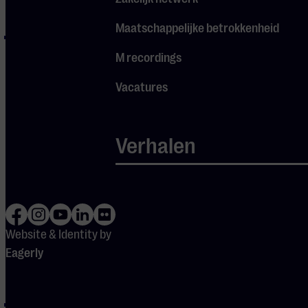
Maatschappelijke betrokkenheid
Deel drie laat zien
hoe componisten
M recordings
door de jaren heen
Vacatures
steeds weer
andere manieren
vonden om
Verhalen
gevoelens te uiten,
en hoe jij daar als
luisteraar nog meer
van kunt genieten.
Website & Identity by
Deel 4 – wo 14 okt
Eagerly
2026:
In dit laatste deel