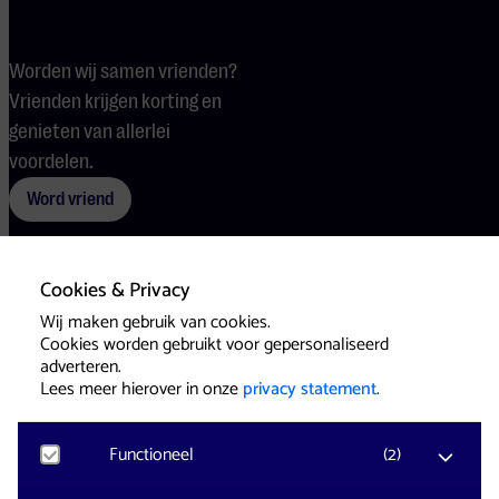
Worden wij samen vrienden?
Vrienden krijgen korting en
genieten van allerlei
voordelen.
Word vriend
Cookies & Privacy
Voorwaarden
Cookies
Pers
Wij maken gebruik van cookies.
Cookies worden gebruikt voor gepersonaliseerd
adverteren.
Lees meer hierover in onze
privacy statement
.
Functioneel
(
2
)
Website & Identity by
Eagerly