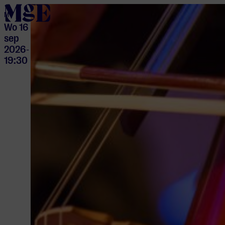
home
M
Wo 16
sep
2026
-
19:30