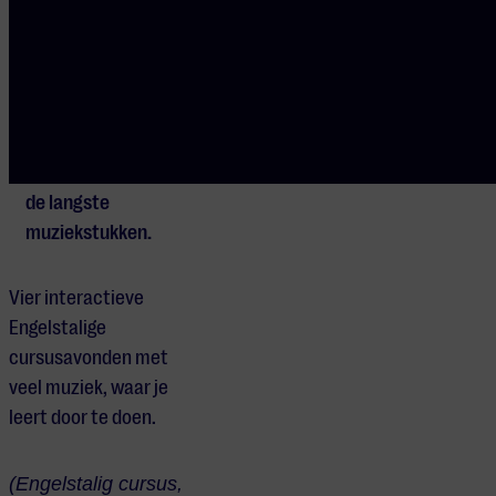
ontdek je manieren
die je helpen om je
aandacht vast te
houden en je
nieuwsgierigheid te
prikkelen, zelfs bij
de langste
muziekstukken.
Vier interactieve
Engelstalige
cursusavonden met
veel muziek, waar je
leert door te doen.
(Engelstalig cursus,