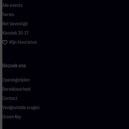
Alle events
Series
Net bevestigd
Klassiek 26-27
Mijn favorieten
Bezoek ons
Openingstijden
Bereikbaarheid
Contact
Veelgestelde vragen
Green Key