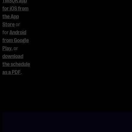
TMSQR app
for iOS from
the App
Store
or
for
Android
from Google
Play
, or
download
the schedule
as a PDF
.