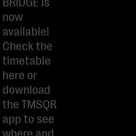
BRIDGE is
now
available!
Check the
timetable
here or
download
the TMSQR
app to see
where and