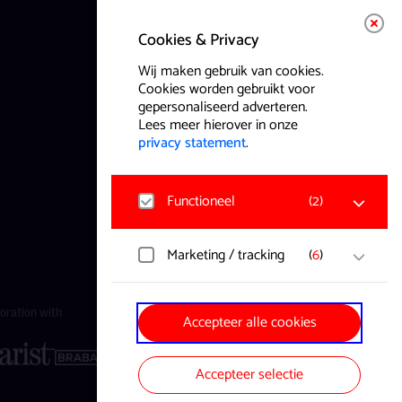
Cookies & Privacy
Wij maken gebruik van cookies.
Cookies worden gebruikt voor
gepersonaliseerd adverteren.
Lees meer hierover in onze
privacy statement
.
Functioneel
(
2
)
Noodzakelijk
Marketing / tracking
(
6
)
Voor het functioneren van de website
en het onthouden van voorkeuren
worden functionele cookies
YouTube
boration with
Accepteer alle cookies
geplaatst. Hierbij worden geen
Registreert klikgedrag, bekeken
persoonsgegevens verzameld.
video’s en aangepaste voorkeuren.
Bezoekersinformatie en
Accepteer selectie
gebruikersgedrag wordt gebruikt voor
Google Analytics
advertenties.