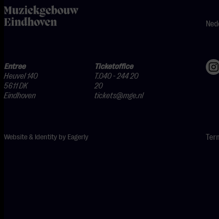
home
Ned
Entree
Ticketoffice
Heuvel 140
T.040 - 244 20
5611 DK
20
Eindhoven
tickets@mge.nl
Website & Identity by
Eagerly
Ter