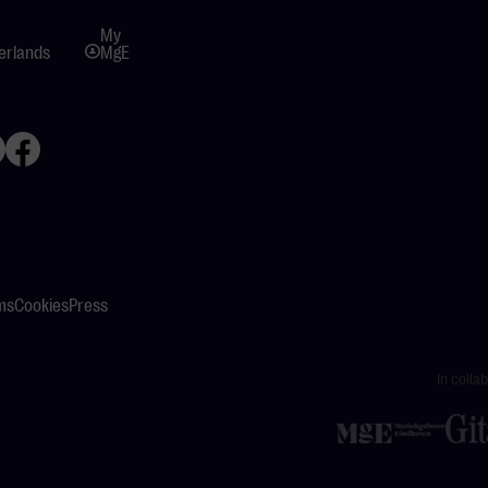
My
erlands
MgE
ms
Cookies
Press
In colla