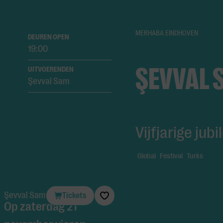
MERHABA EINDHOVEN
DEUREN OPEN
19:00
ŞEVVAL 
UITVOERENDEN
Şevval Sam
Vijfjarige jub
Global
Festival
Turks
Şevval Sam
Tickets
Op zaterdag 21