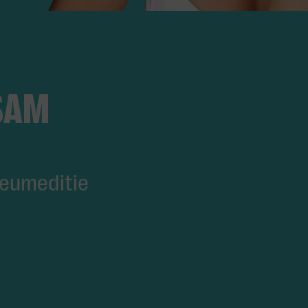
SAM
ileumeditie