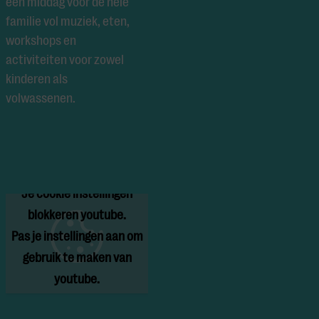
een middag voor de hele
familie vol muziek, eten,
workshops en
activiteiten voor zowel
kinderen als
volwassenen.
Je cookie instellingen
blokkeren youtube.
Pas
je instellingen
aan om
gebruik te maken van
youtube.