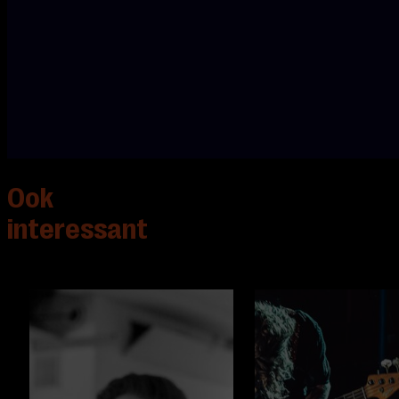
Hanna
Boudewijnse -
achtergrondzang
Ook
interessant