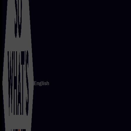
een programma vol nieuwe ontdekkingen en verrassende
samenwerkingen weerspiegelt de concertserie de
veelzijdigheid van de hedendaagse jazz.
Bekijk alle concerten
English