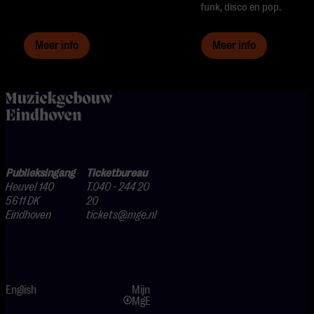
funk, disco en pop.
Meer info
Meer info
home
Publieksingang
Ticketbureau
Heuvel 140
T.040 - 244 20
5611 DK
20
Eindhoven
tickets@mge.nl
English
Mijn
MgE