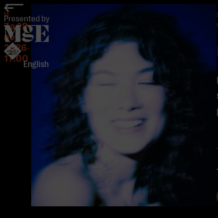
home
M
Presented by
Za 28
nov
2026
-
17:00
English