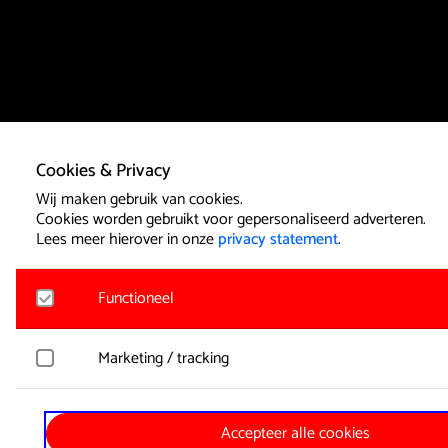
Cookies & Privacy
Wij maken gebruik van cookies.
Cookies worden gebruikt voor gepersonaliseerd adverteren.
Lees meer hierover in onze
privacy statement
.
Functioneel
Noodzakelijk
Marketing / tracking
Voor het functioneren van de website en het onthouden van
worden functionele cookies geplaatst. Hierbij worden geen
persoonsgegevens verzameld.
YouTube
Accepteer alle cookies
Registreert klikgedrag, bekeken video’s en aangepaste voork