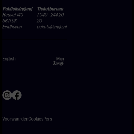
Publieksingang
Ticketbureau
Heuvel 140
T.040 - 244 20
5611 DK
20
Eindhoven
tickets@mge.nl
English
Mijn
MgE
Voorwaarden
Cookies
Pers