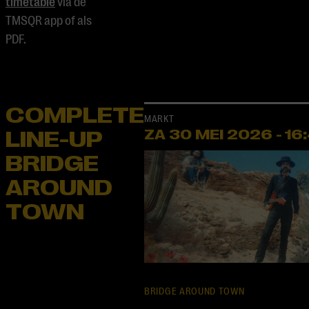
timetable
via de
TMSQR app of als
PDF.
COMPLETE
MARKT
LINE-UP
ZA 30 MEI
2026
-
16
BRIDGE
AROUND
TOWN
BRIDGE AROUND TOWN