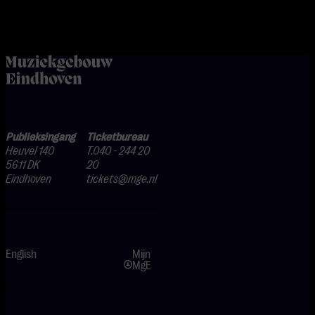
home
Publieksingang
Ticketbureau
Heuvel 140
T.040 - 244 20
5611 DK
20
Eindhoven
tickets@mge.nl
English
Mijn
MgE