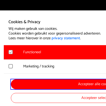
Cookies & Privacy
Wij maken gebruik van cookies.
Cookies worden gebruikt voor gepersonaliseerd adverteren.
Lees meer hierover in onze
privacy statement
.
Functioneel
Noodzakelijk
Marketing / tracking
Voor het functioneren van de website en het onthouden van
geplaatst. Hierbij worden geen persoonsgegevens verzameld.
YouTube
Accepteer alle co
Registreert klikgedrag, bekeken video’s en aangepaste voork
Google Analytics
wordt gebruikt voor advertenties.
Bezoekersstatistieken en gebruik van de website worden an
Accepteer selec
Spotify