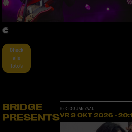
Check
alle
foto’s
BRIDGE
HERTOG JAN ZAAL
PRESENTS
VR 9 OKT
2026
-
20: