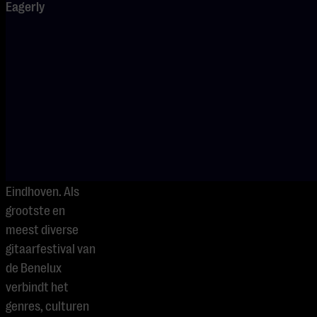
Eagerly
BRIDGE Guitar
Festival
Eindhoven is hét
internationale
gitaarfestival in
het innovatieve
hart van
Nederland:
Eindhoven. Als
grootste en
meest diverse
gitaarfestival van
de Benelux
verbindt het
genres, culturen