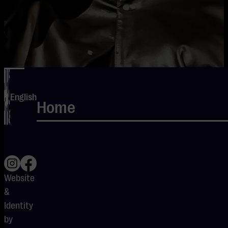
English
Home
Website
WO 26 – ZO 30 MEI
&
2027
Identity
by