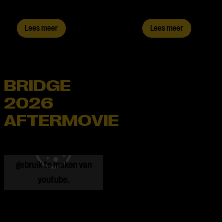
Lees meer
Lees meer
BRIDGE
2026
AFTERMOVIE
Je cookie instellingen
blokkeren youtube.
Pas
je instellingen
aan om
gebruik te maken van
youtube.