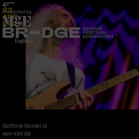
home
23
Presented by
APR
2026
-
English
Guthrie Govan is
een van de