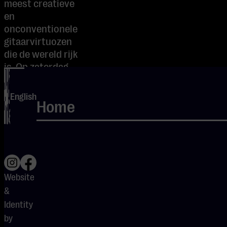
meest creatieve
en
onconventionele
gitaarvirtuozen
die de wereld rijk
is. Op zaterdag
30 mei komt zijn
instrumentale
English
Home
fusiontrio The
Aristocrats naar
BRIDGE Guitar
Festival
Eindhoven.
Terwijl hij op
Website
tour is, staat hij
&
Gitarist te
Identity
woord over
composities,
by