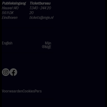
Publieksingang
Ticketbureau
Heuvel 140
T.040 - 244 20
5611 DK
20
Eindhoven
tickets@mge.nl
English
Mijn
MgE
Voorwaarden
Cookies
Pers