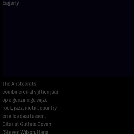
improvisaties,
Eagerly
modeling en het
belang van
muziektheorie.
Dit artikel is
geschreven in
samenwerking
met Gitarist.
The Aristocrats
combineren al vijftien jaar
op eigenzinnige wijze
rock, jazz, metal, country
en alles daartussen.
Gitarist Guthrie Govan
(Steven Wilson, Hans