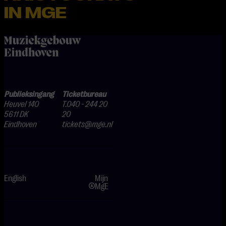
IN MGE
home
Publieksingang
Ticketbureau
Heuvel 140
T.040 - 244 20
5611 DK
20
Eindhoven
tickets@mge.nl
English
Mijn
MgE