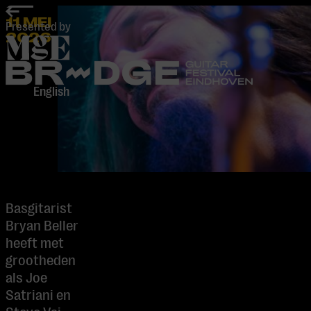
home
11 MEI
Presented by
2026
-
English
Basgitarist
Bryan Beller
heeft met
grootheden
als Joe
Satriani en