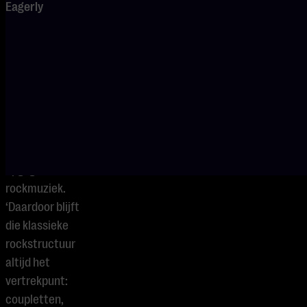
Eagerly
ROCK-FUSION
VAN THE
ARISTOCRATS
Beller legt uit dat
hij en zijn
bandleden zijn
opgegroeid met
rockmuziek.
‘Daardoor blijft
die klassieke
rockstructuur
altijd het
vertrekpunt:
coupletten,