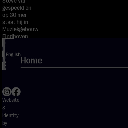
Steve Vai
gespeeld en
op 30 mei
staat hij in
Muziekgebouw
Eindhoven
met The
Aristocrats,
English
het trio
Home
waarin hij zijn
meest vrije en
muzikale zelf
kan zijn. Dit
artikel is
geschreven in
Website
samenwerking
&
met De
Identity
Bassist.
by