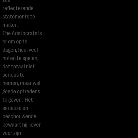
zelf
reflecterende
statements te
maken,
The Aristocrats is
er om op te
dagen, heel veel
noten te spelen,
dat totaal niet
serieus te
nemen, maar wel
goede optredens
te geven.’
Het
serieuze en
beschouwende
bewaart hij liever
voor zijn