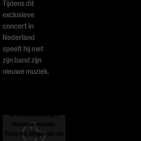
Tijdens dit
exclusieve
concert in
Nederland
speelt hij met
zijn band zijn
nieuwe muziek.
Je cookie instellingen
blokkeren youtube.
Pas
je instellingen
aan om