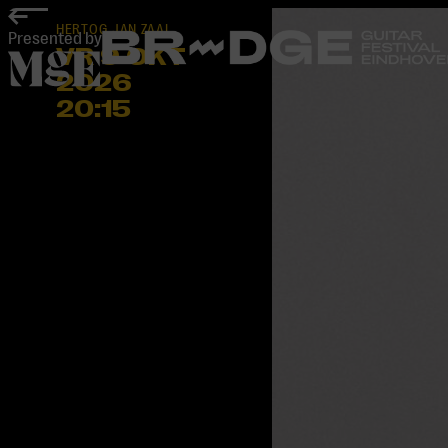
home
HERTOG JAN ZAAL
Presented by
VR 9 OKT
2026
20:15