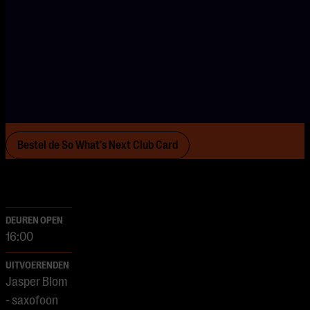
Kun je geen genoeg krijgen van So What’s Next Club
Sessions? Met de So What’s Next Club Card bestel je 10
tickets voor slechts €100, een voordeel van €50 ten
opzichte van losse tickets. De Club Card is één jaar geldig
vanaf de uitgiftedatum. Perfect voor iedere jazzliefhebber!
Bestel de So What's Next Club Card
DEUREN OPEN
16:00
UITVOERENDEN
Jasper Blom
- saxofoon