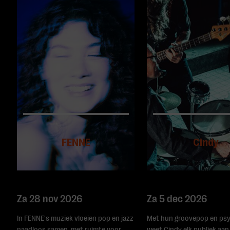
FENNE
Cindy
Za 28 nov 2026
Za 5 dec 2026
In FENNE's muziek vloeien pop en jazz
Met hun groovepop en ps
naadloos samen, met ruimte voor
weet Cindy elk publiek aan