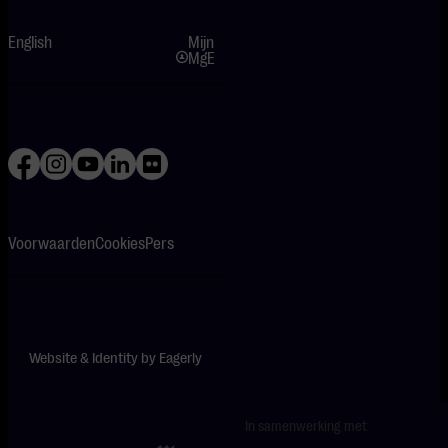
English
Mijn
MgE
Voorwaarden
Cookies
Pers
Website & Identity by
Eagerly
In samenwerking met