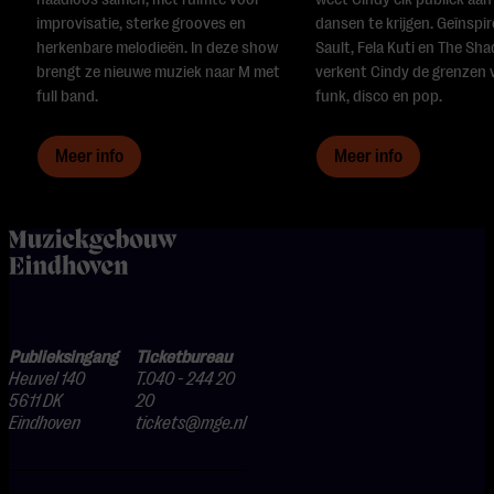
improvisatie, sterke grooves en
dansen te krijgen. Geïnspi
herkenbare melodieën. In deze show
Sault, Fela Kuti en The Sh
brengt ze nieuwe muziek naar M met
verkent Cindy de grenzen 
full band.
funk, disco en pop.
Meer info
Meer info
home
Publieksingang
Ticketbureau
Heuvel 140
T.040 - 244 20
5611 DK
20
Eindhoven
tickets@mge.nl