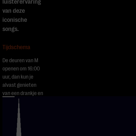
luisterervaring
van deze
iconische
songs.
Tijdschema
De deuren van M
openen om 16:00
uur, dan kun je
alvast genieten
van een drankje en
de muziek van de
DJ. Het concert
start om 17:00 uur
en duurt tot 18:15
uur. Om het geheel