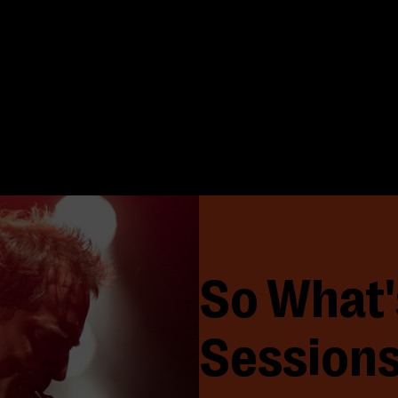
So What'
Session