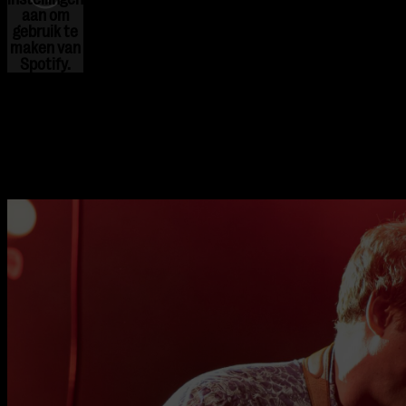
aan om
gebruik te
maken van
Spotify.