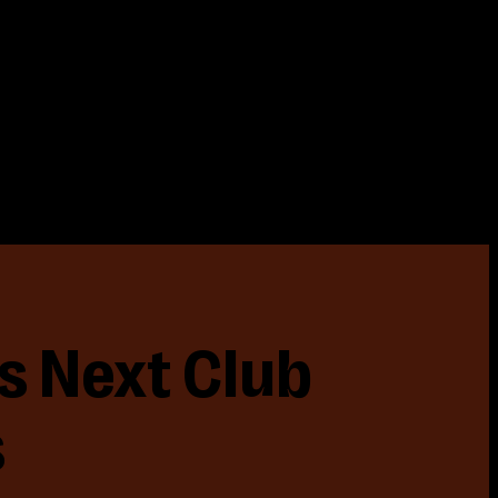
s Next Club
s