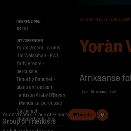
SO WHAT'S NEXT CLUB SESSI
DEUREN OPEN
16:00
Yoràn 
UITVOERENDEN
Yoràn Vroom - drums
Itai Weissman - EWI
Yariv Vroom -
percussie
Afrikaanse fo
Timothy Banchet -
piano en toetsen
Jazz
Afrikaans
Folk
Fantison Araby O'Bryan
- Mandinka-percussie
Nathaniel
Yoràn Vroom’s Group of Friends
Tickets
Klumperbeek - bas
Group of Friends is