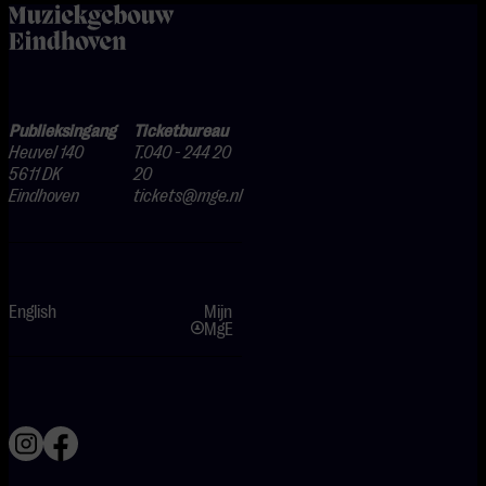
home
Publieksingang
Ticketbureau
Heuvel 140
T.040 - 244 20
5611 DK
20
Eindhoven
tickets@mge.nl
English
Mijn
MgE