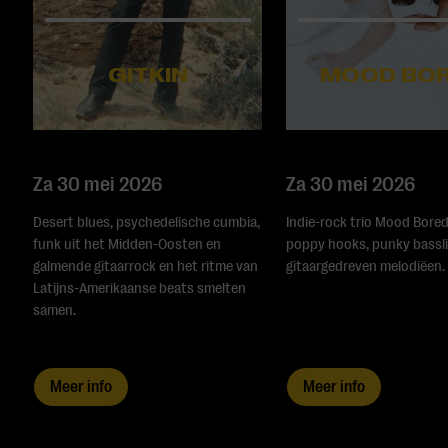
GITKIN
MOOD BO
Za 30 mei 2026
Za 30 mei 2026
Desert blues, psychedelische cumbia,
Indie-rock trio Mood Bore
funk uit het Midden-Oosten en
poppy hooks, punky bassl
galmende gitaarrock en het ritme van
gitaargedreven melodiëen.
Latijns-Amerikaanse beats smelten
samen.
Meer info
Meer info