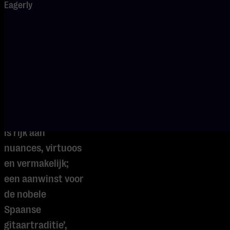
Eagerly
Competition
2025. De jonge
Spanjaard wordt
alom geprezen om
zijn
karakteristieke
spel. ‘Zijn manier
van interpreteren
is rijk aan
nuances, virtuoos
en vermakelijk;
een aanwinst voor
de nobele
Spaanse
gitaartraditie’,