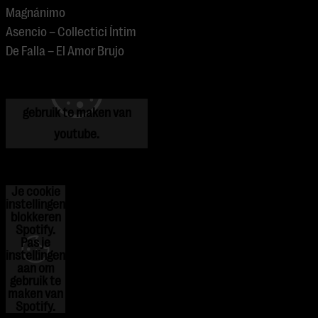
Magnánimo
Asencio – Collectici Íntim
Je cookie instellingen
De Falla – El Amor Brujo
blokkeren youtube.
Pas
je instellingen
aan om
gebruik te maken van
youtube.
Je cookie
instellingen
blokkeren
Spotify.
Pas
je
instellingen
aan om
gebruik te
maken van
Spotify.