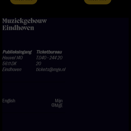
home
Publieksingang
Ticketbureau
Heuvel 140
T.040 - 244 20
5611 DK
20
Eindhoven
tickets@mge.nl
English
Mijn
MgE