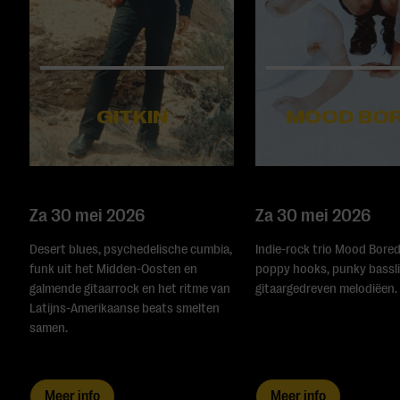
GITKIN
MOOD BO
Za 30 mei 2026
Za 30 mei 2026
Desert blues, psychedelische cumbia,
Indie-rock trio Mood Bore
funk uit het Midden-Oosten en
poppy hooks, punky bassl
galmende gitaarrock en het ritme van
gitaargedreven melodiëen.
Latijns-Amerikaanse beats smelten
samen.
Meer info
Meer info