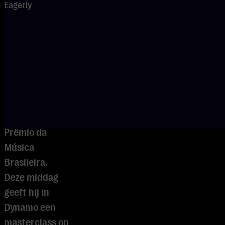
Eagerly
met Decca,
Classic FM riep
hem uit tot
Rising Star en
hij won de
Revelação
Award tijdens
het jaarlijkse
Prêmio da
Música
Brasileira.
Deze middag
geeft hij in
Dynamo een
masterclass op