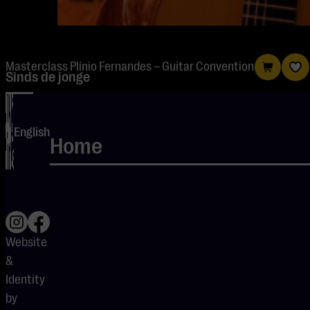
Masterclass Plínio Fernandes – Guitar Convention
Sinds de jonge
Braziliaan
Plínio
English
Fernandes
Home
naar Londen
verhuisde ging
zijn carrière
als een
Website
komeet. Hij
&
tekende een
Identity
exclusief
by
platencontract