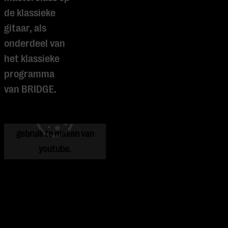
de klassieke
gitaar, als
onderdeel van
het klassieke
programma
Je cookie instellingen
van BRIDGE.
blokkeren youtube.
Pas
je instellingen
aan om
gebruik te maken van
youtube.