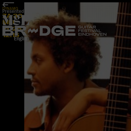
home
DYNAMO
Presented by
ZA 30
MEI
2026
-
12:15
English