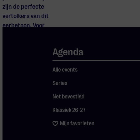
zijn de perfecte
vertolkers van dit
eerbetoon. Voor
deze speciale show
in Eindhoven
Agenda
worden ze
vergezeld door o.a.
Alle events
singer-songwriter
Tim Knol, zangeres
Series
Cato van Dijck (My
Net bevestigd
Baby), gitarist Pablo
van de Poel
Klassiek 26-27
(DeWolff) en
Mijn favorieten
woordkunstenaar
Nico Dijkshoorn