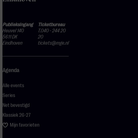
Publieksingang
Ticketbureau
Heuvel 140
T.040 - 244 20
5611 DK
20
Eindhoven
tickets@mge.nl
Agenda
Alle events
Series
Net bevestigd
Klassiek 26-27
Mijn favorieten