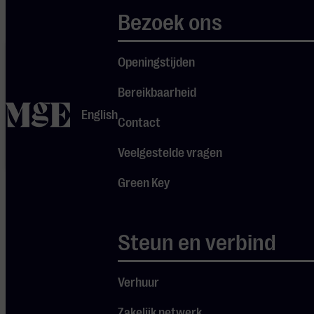
voor een eenmalige
Bezoek ons
en energieke live-
Je cookie
ervaring.
instellingen
Openingstijden
blokkeren
Spotify.
Bereikbaarheid
Pas
je
home
instellingen
English
Contact
aan om
gebruik te
maken van
Veelgestelde vragen
Spotify.
Green Key
Steun en verbind
Verhuur
DEUREN OPEN
19:15
Zakelijk netwerk