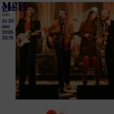
home
HERTOG
JAN
ZAAL
Zo 20
dec
2026
-
20:15