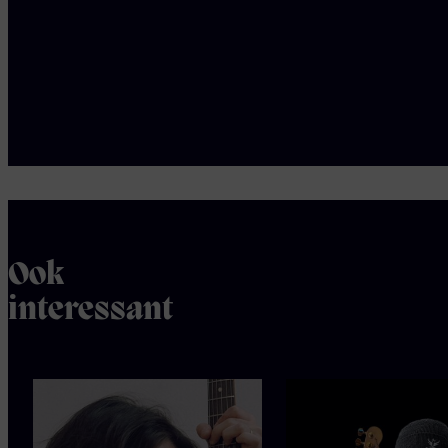
zanger
Fleur Elman -
yéyé popicoon
Pablo van de Poel
- gitarist DeWolff
Ook
interessant