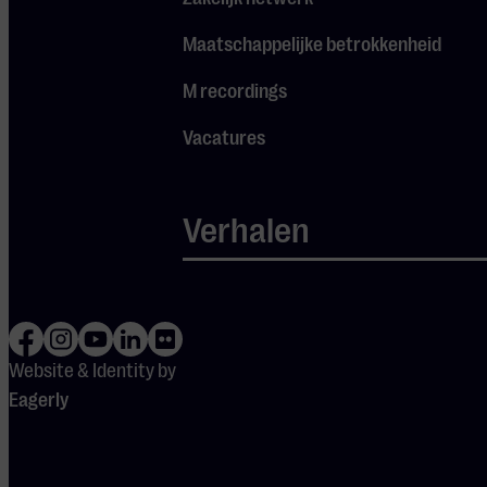
UITVOERENDEN
Maatschappelijke betrokkenheid
Dawn Brothers
M recordings
Gastartiesten:
Vacatures
Tim Knol - singer-
songwriter
Cato van Dijck -
Verhalen
zangeres MY
BABY
Nico Dijkshoorn -
woordkunstenaar
en performer
Website & Identity by
Ian Siegal -
Eagerly
bluesvirtuoos
Darryl Ciggaar -
drummer en