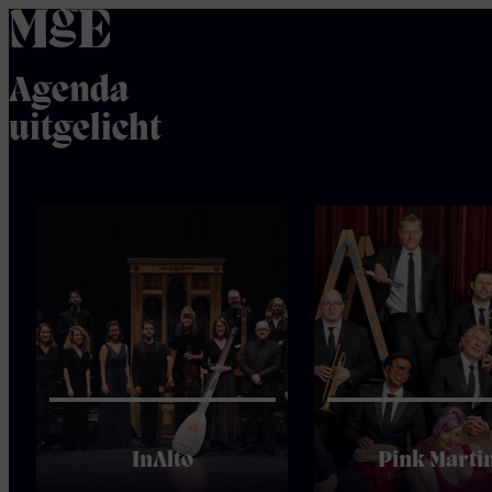
home
Agenda
uitgelicht
InAlto
Pink Marti