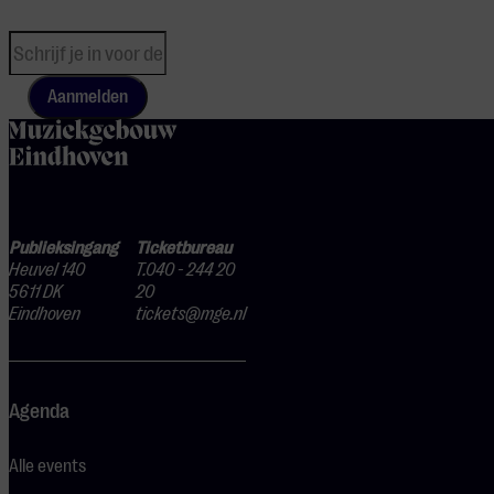
Aanmelden
home
Publieksingang
Ticketbureau
Heuvel 140
T.040 - 244 20
5611 DK
20
Eindhoven
tickets@mge.nl
Agenda
Alle events