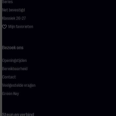
Series
Net bevestigd
Klassiek 26-27
Mijn favorieten
Bezoek ons
Openingstijden
Bereikbaarheid
Contact
Veelgestelde vragen
Green Key
Steun en verbind