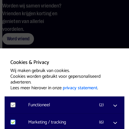
Worden wij samen vrienden?
Vrienden krijgen korting en
genieten van allerlei
voordelen.
Word vriend
Cookies & Privacy
Voorwaarden
Cookies
Pers
Wij maken gebruik van cookies.
Cookies worden gebruikt voor gepersonaliseerd
adverteren.
Lees meer hierover in onze
privacy statement
.
Functioneel
(
2
)
Website & Identity by
Eagerly
Noodzakelijk
Marketing / tracking
(
6
)
Voor het functioneren van de website en het