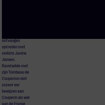
enthousiast
ontvangen recital
in het
Concertgebouw
en een eveneens
zeer goed
ontvangen
optreden met
violiste Janine
Jansen.
Ravel wilde met
zijn Tombeau de
Couperion niet
zozeer eer
bewijzen aan
Couperin als wel
aan de Franse