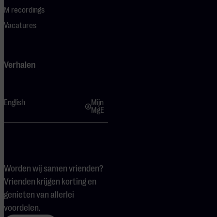
M recordings
Vacatures
Verhalen
English
Mijn
MgE
Worden wij samen vrienden?
Vrienden krijgen korting en
genieten van allerlei
voordelen.