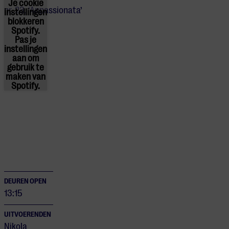
Je cookie
nr. 23, ‘Appassionata’
instellingen
blokkeren
Spotify.
Pas
je
instellingen
aan om
gebruik te
maken van
Spotify.
DEUREN OPEN
13:15
UITVOERENDEN
Nikola