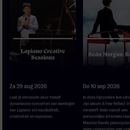
Lapiano Creative
Seán Morgan-R
Sessions
Za 29 aug 2026
Do 10 sep 2026
Laat je verrassen door twaalf
In deze bijzondere live-uit
dynamische concerten van leerlingen
zijn album 'A Few Reflect t
van Lapiano vol muzikaliteit,
verweeft Seán vanuit een
creativiteit en expressie.
persoonlijke artistieke rea
Maurice Ravels pianocyclus
eigen composities met origi