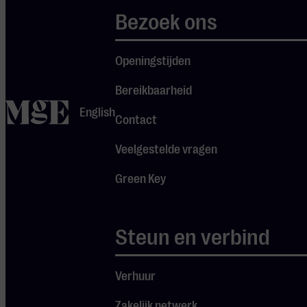
Couperin van
Bezoek ons
Ravel,
Mendelssohns
Openingstijden
Variations
Bereikbaarheid
Sérieuses en
home
English
Beethovens
Contact
sonate nr. 23
Veelgestelde vragen
‘Appassionata’
Green Key
neemt Nikola
Meeuwsen de
luisteraar mee
Steun en verbind
op een
muzikale reis
Verhuur
waarin de
zeldzame
Zakelijk netwerk