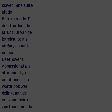
klavecimbelsuite
uit de
Barokperiode. Dit
deed hij door de
structuur van de
baroksuite als
uitgangspunt te
nemen.
Beethovens
Appassionata is
stormachtig en
emotioneel, en
wordt ook wel
gelinkt aan de
eenzaamheid die
zijn toenemende