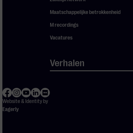
combinatie van
Maatschappelijke betrokkenheid
‘technische
M recordings
briljantie en
diepe
Vacatures
emotionele
expressie’
Verhalen
(jury) zal
schitteren.
Nikola
Meeuwsens ster
Website & Identity by
is onmiddellijk
Eagerly
gaan stralen, wat
resulteerde in
een laaiend