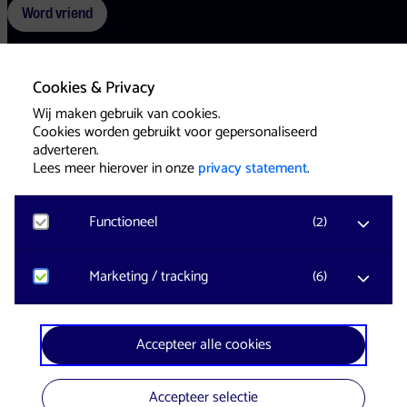
Word vriend
Cookies & Privacy
Voorwaarden
Cookies
Pers
Wij maken gebruik van cookies.
Cookies worden gebruikt voor gepersonaliseerd
adverteren.
Lees meer hierover in onze
privacy statement
.
Functioneel
(
2
)
Website & Identity by
Eagerly
Noodzakelijk
Marketing / tracking
(
6
)
Voor het functioneren van de website en het
onthouden van voorkeuren worden functionele
cookies geplaatst. Hierbij worden geen
YouTube
Accepteer alle cookies
persoonsgegevens verzameld.
Registreert klikgedrag, bekeken video’s en aangepaste
voorkeuren. Bezoekersinformatie en gebruikersgedrag
wordt gebruikt voor advertenties.
Accepteer selectie
Google Analytics
In samenwerking met