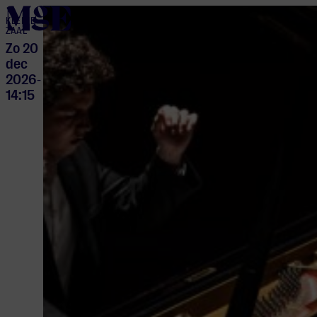
home
KLEINE
ZAAL
Zo 20
dec
2026
-
14:15