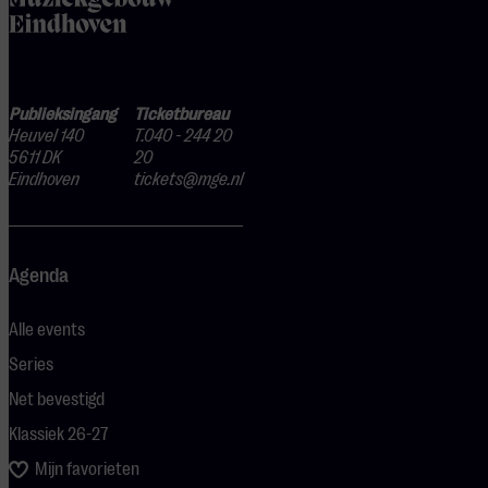
Publieksingang
Ticketbureau
Heuvel 140
T.040 - 244 20
5611 DK
20
Eindhoven
tickets@mge.nl
Agenda
Alle events
Series
Net bevestigd
Klassiek 26-27
Mijn favorieten