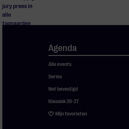
jury prees in
alle
toonaarden
zijn
muzikaliteit,
Agenda
de poëtische
zeggingskracht
Alle events
van zijn spel,
de technische
Series
beheersing en
Net bevestigd
de verfijning
van zijn
Klassiek 26-27
interpretaties.
Mijn favorieten
Met Le
Tombeau de