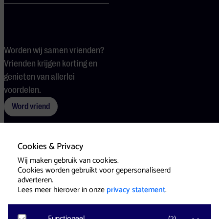
Worden wij samen vrienden?
Vrienden krijgen korting en
genieten van allerlei
voordelen.
Word vriend
Cookies & Privacy
Voorwaarden
Cookies
Pers
Wij maken gebruik van cookies.
Cookies worden gebruikt voor gepersonaliseerd
adverteren.
Lees meer hierover in onze
privacy statement
.
Functioneel
(
2
)