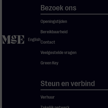
Bezoek ons
Openingstijden
Bereikbaarheid
home
Openingstijden
English
Contact
Veelgestelde vragen
Green Key
Balie maandag t/m
zaterdag van 13:00 tot
17:00 uur én een uur
voorafgaand aan een
Steun en verbind
concert. Telefonisch
maandag t/m zaterdag
van 13:00 tot 17:00
Verhuur
uur.
Zakelijk netwerk