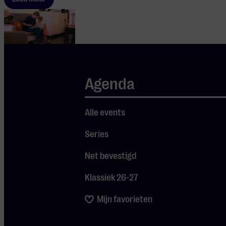
Agenda
Route /
bereikbaarheid
Alle events
Series
Vele wegen leiden naar
Muziekgebouw
Net bevestigd
Eindhoven! Bekijk ons
adres en lees hoe je
Klassiek 26-27
duurzaam en snel bij
ons aankomt.
Mijn favorieten
Lees meer