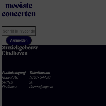
mooiste
concerten
Aanmelden
home
Publieksingang
Ticketbureau
Heuvel 140
T.040 - 244 20
5611 DK
20
Eindhoven
tickets@mge.nl