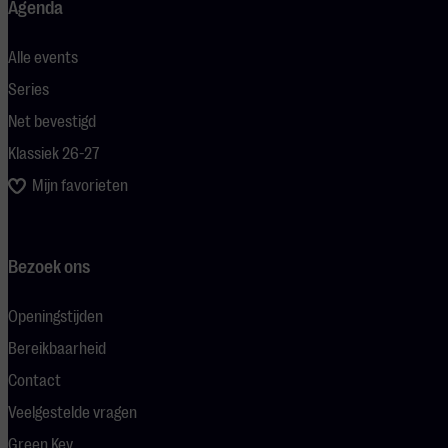
Agenda
Alle events
Series
Net bevestigd
Klassiek 26-27
Mijn favorieten
Bezoek ons
Openingstijden
Bereikbaarheid
Contact
Veelgestelde vragen
Green Key