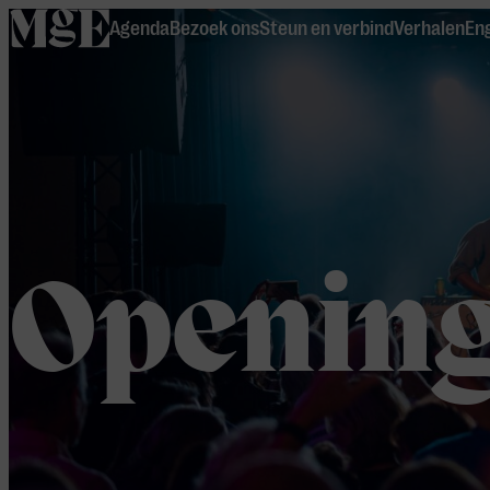
home
Agenda
Bezoek ons
Steun en verbind
Verhalen
Eng
Opening