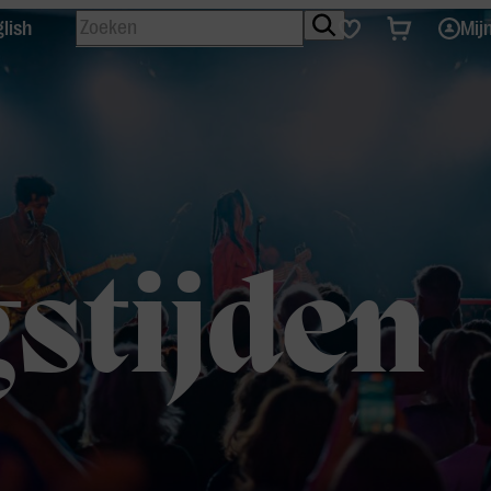
Zoeken
Tickets
Favorieten
lish
Mij
stijden