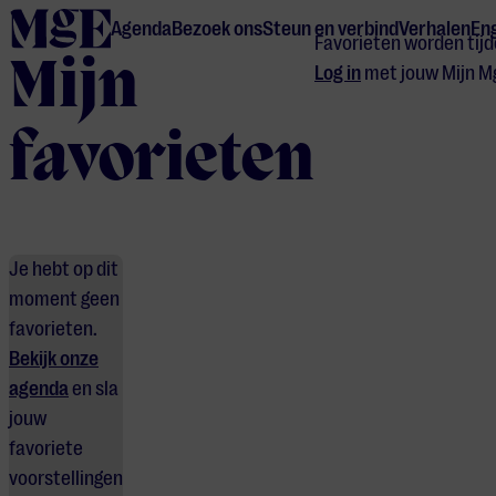
home
Agenda
Bezoek ons
Steun en verbind
Verhalen
Eng
Favorieten worden tijd
Mijn
Log in
met jouw Mijn M
favorieten
Je hebt op dit
moment geen
favorieten.
Bekijk onze
agenda
en sla
jouw
favoriete
voorstellingen