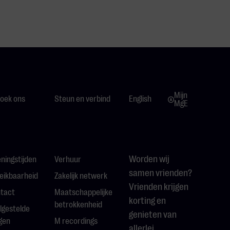
Mijn
oek ons
Steun en verbind
English
MgE
Worden wij
ningstijden
Verhuur
samen vrienden?
eikbaarheid
Zakelijk netwerk
Vrienden krijgen
tact
Maatschappelijke
korting en
betrokkenheid
lgestelde
genieten van
gen
M recordings
allerlei