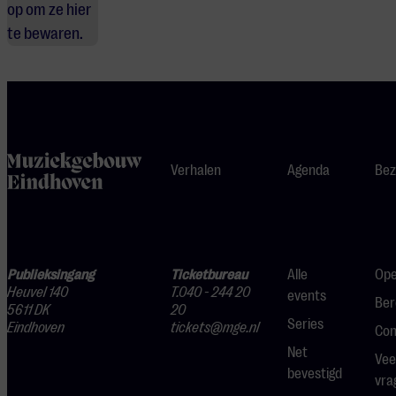
op om ze hier
te bewaren.
home
Verhalen
Agenda
Bez
Publieksingang
Ticketbureau
Alle
Ope
Heuvel 140
T.040 - 244 20
events
Ber
5611 DK
20
Series
Eindhoven
tickets@mge.nl
Con
Net
Vee
bevestigd
vra