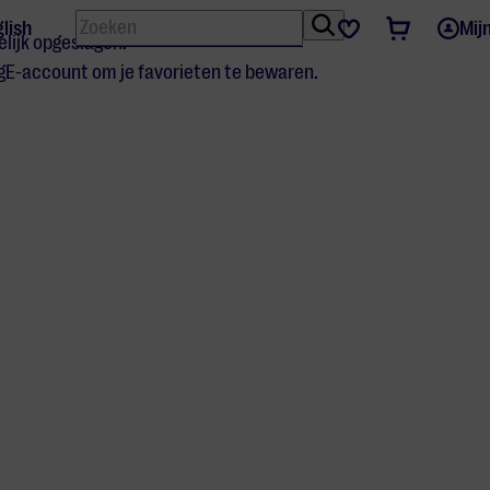
Zoeken
Tickets
Favorieten
lish
Mij
elijk opgeslagen.
gE-account om je favorieten te bewaren.