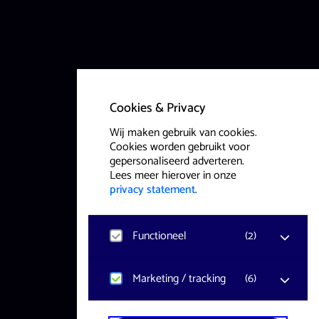
Cookies & Privacy
Wij maken gebruik van cookies.
Cookies worden gebruikt voor
gepersonaliseerd adverteren.
Lees meer hierover in onze
privacy statement
.
Functioneel
(
2
)
Noodzakelijk
Marketing / tracking
(
6
)
Voor het functioneren van de website
en het onthouden van voorkeuren
YouTube