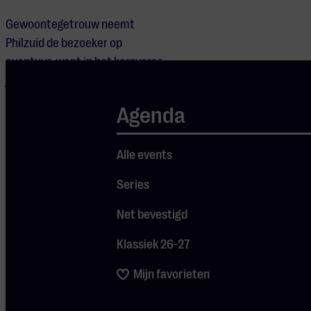
Gewoontegetrouw neemt
Philzuid de bezoeker op
avontuur, want in het kersverse
jaar laat je natuurlijk geen
enkele surprise schieten. Zo
Agenda
mag solotrompettist van
Philzuid, Ramon Wolkenfelt,
Alle events
stralen in het zinderende
Trompetconcert van de
Series
Armeense componist Grigori. De
in 2012 overleden Aleksandr
Net bevestigd
Arutiunian (Grigori) werd
Klassiek 26-27
wereldberoemd met dit
onbetwiste
Mijn favorieten
trompetspektakelstuk waar
iedere solist graag de tanden