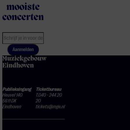
mooiste
concerten
Aanmelden
home
Publieksingang
Ticketbureau
Heuvel 140
T.040 - 244 20
5611 DK
20
Eindhoven
tickets@mge.nl