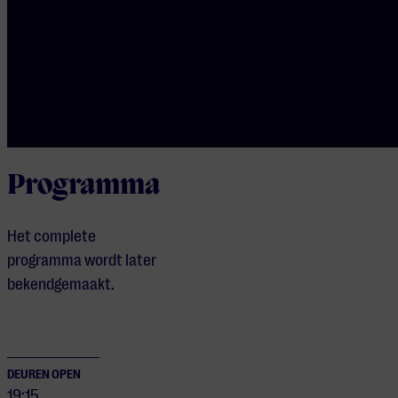
Steffani zich vol overgave op
weldadige aria’s van Albert
Lortzing, Johann Strauss en
Franz Lehár.
Programma
Het complete
programma wordt later
bekendgemaakt.
DEUREN OPEN
19:15