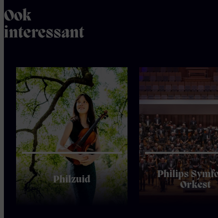
Ook
interessant
Philips Symf
Philzuid
Orkest