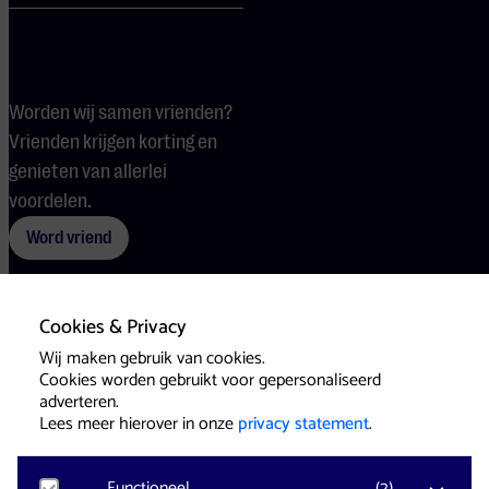
Worden wij samen vrienden?
Vrienden krijgen korting en
genieten van allerlei
voordelen.
Word vriend
Cookies & Privacy
Voorwaarden
Cookies
Pers
Wij maken gebruik van cookies.
Cookies worden gebruikt voor gepersonaliseerd
adverteren.
Lees meer hierover in onze
privacy statement
.
Functioneel
(
2
)