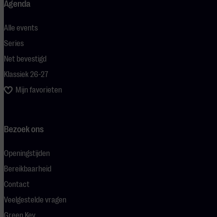
Agenda
Alle events
Series
Net bevestigd
Klassiek 26-27
Mijn favorieten
Bezoek ons
Openingstijden
Bereikbaarheid
Contact
Veelgestelde vragen
Green Key