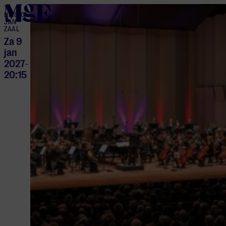
home
HERTOG
JAN
ZAAL
Za 9
jan
2027
-
20:15