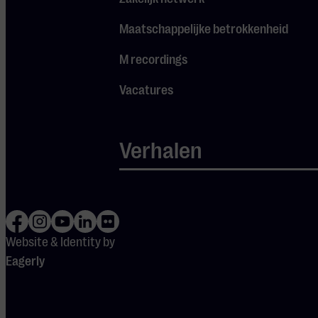
zijn gereedschapskist
tevoorschijn toveren.
Maatschappelijke betrokkenheid
M recordings
Als speciale gast tijdens de
Nieuwjaarsconcerten is de
Vacatures
gevierde Nederlandse bariton
Raoul Steffani uitgenodigd.
Steffani geldt als een van de
Verhalen
veelzijdigste baritons van
Nederland. In 2023 won hij nog
de belangrijke Nederlandse
Muziekprijs. Steffani werkte al
samen met mezzosopraan
Website & Identity by
Magdalena Kozená, sopraan
Eagerly
Barbara Hannigan en violist
Janine Jansen. Tijdens het
Nieuwjaarsconcert stort