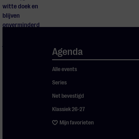
witte doek en
blijven
onverminderd
geliefd: vorig
jaar stonden
Agenda
acht van zijn
soundtracks in
Alle events
de Filmmuziek
Top 200.
Series
Tijdens dit
Net bevestigd
exclusieve
concert
Klassiek 26-27
klinken
Mijn favorieten
Morricones
bekendste