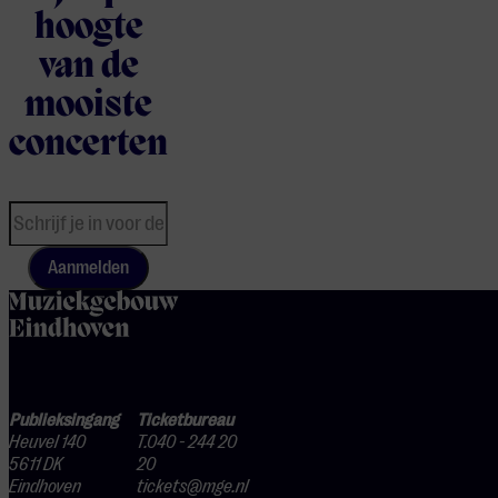
hoogte
van de
mooiste
concerten
Aanmelden
home
Publieksingang
Ticketbureau
Heuvel 140
T.040 - 244 20
5611 DK
20
Eindhoven
tickets@mge.nl