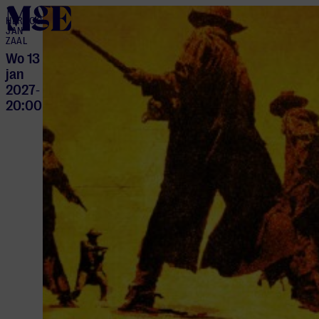
home
HERTOG
JAN
ZAAL
Wo 13
jan
2027
-
20:00