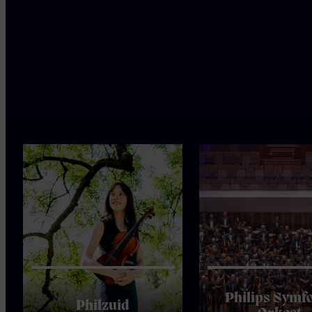
Ook
interessant
Philips Symf
Philzuid