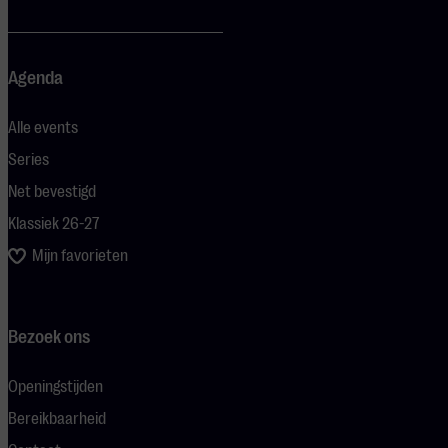
Agenda
Alle events
Series
Net bevestigd
Klassiek 26-27
Mijn favorieten
Bezoek ons
Openingstijden
Bereikbaarheid