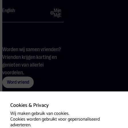
English
Mijn
MgE
Worden wij samen vrienden?
Vrienden krijgen korting en
genieten van allerlei
voordelen.
Word vriend
Cookies & Privacy
Voorwaarden
Cookies
Pers
Wij maken gebruik van cookies.
Cookies worden gebruikt voor gepersonaliseerd
adverteren.