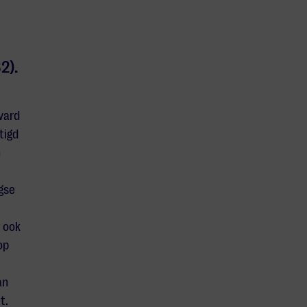
2).
vard
stigd
n
gse
t ook
op
an
t.