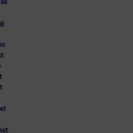
all
ig
am
st
e
t
t
het
ast