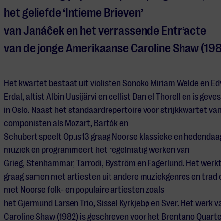
het geliefde ‘Intieme Brieven’
van Janáĉek en het verrassende Entr’acte
van de jonge Amerikaanse Caroline Shaw (198
Het kwartet bestaat uit violisten Sonoko Miriam Welde en Ed
Erdal, altist Albin Uusijärvi en cellist Daniel Thorell en is geve
in Oslo.
Naast het standaardrepertoire voor strijkkwartet va
componisten als Mozart, Bartók en
Schubert speelt Opus13 graag Noorse klassieke en hedendaa
muziek en programmeert het regelmatig werken van
Grieg, Stenhammar, Tarrodi, Byström en Fagerlund. Het werk
graag samen met artiesten uit andere muziekgenres en trad 
met Noorse folk- en populaire artiesten zoals
het Gjermund Larsen Trio, Sissel Kyrkjebø en Sver. Het werk v
Caroline Shaw (1982) is geschreven voor het Brentano Quarte