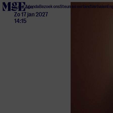
home
Agenda
Bezoek ons
Steun en verbind
Verhalen
Eng
KLEINE ZAAL
Zo 17 jan 2027
14:15