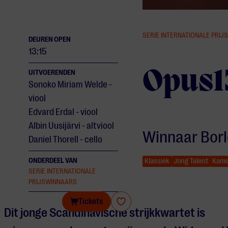
SERIE INTERNATIONALE PRI
DEUREN OPEN
13:15
Opus1
UITVOERENDEN
Sonoko Miriam Welde -
viool
Edvard Erdal - viool
Albin Uusijärvi - altviool
Winnaar Borl
Daniel Thorell - cello
ONDERDEEL VAN
Klassiek
Jong Talent
Kame
SERIE INTERNATIONALE
PRIJSWINNAARS
Opus13 Quartet
Tickets
Dit jonge Scandinavische strijkkwartet is