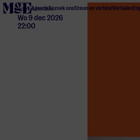
home
Agenda
Bezoek ons
Steun en verbind
Verhalen
Eng
HERTOG JAN ZAAL
Wo 9 dec 2026
22:00