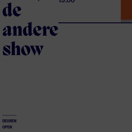
19:00
de
andere
show
DEUREN
OPEN