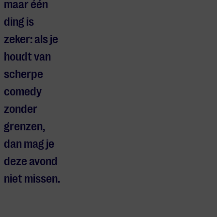
maar één
ding is
zeker: als je
houdt van
scherpe
comedy
zonder
grenzen,
dan mag je
deze avond
niet missen.