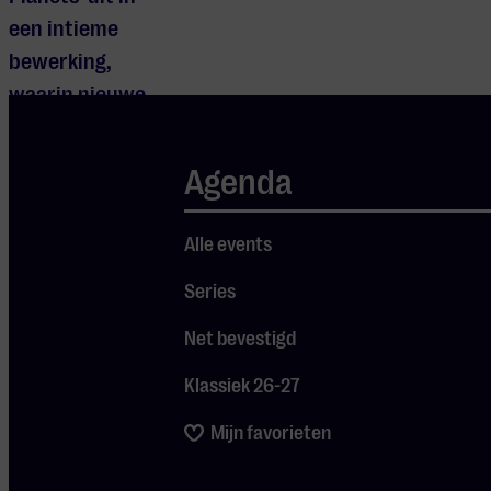
een intieme
bewerking,
waarin nieuwe
lagen van detail
en emotie aan
Agenda
het licht komen.
Als
Alle events
ruimtevaarder
én
Series
verhalenverteller
Net bevestigd
deelt André
Klassiek 26-27
fascinerende
inzichten over
Mijn favorieten
ons zonnestelsel.
Zijn blik op de