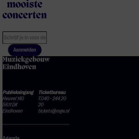
mooiste
concerten
Aanmelden
home
Publieksingang
Ticketbureau
Heuvel 140
T.040 - 244 20
5611 DK
20
Eindhoven
tickets@mge.nl
Agenda