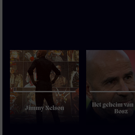
Ook
interessant
Het geheim van
Jimmy Nelson
Bosz