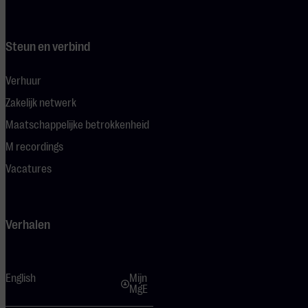
Steun en verbind
Verhuur
Zakelijk netwerk
Maatschappelijke betrokkenheid
M recordings
Vacatures
Verhalen
English
Mijn
MgE