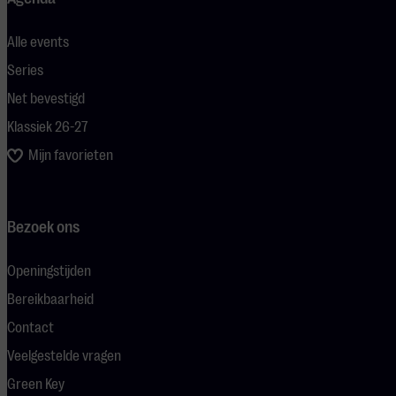
Alle events
Series
Net bevestigd
Klassiek 26-27
Mijn favorieten
Bezoek ons
Openingstijden
Bereikbaarheid
Contact
Veelgestelde vragen
Green Key