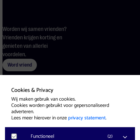
Worden wij samen vrienden?
Vrienden krijgen korting en
genieten van allerlei
voordelen.
Word vriend
Cookies & Privacy
Voorwaarden
Cookies
Pers
Wij maken gebruik van cookies.
Cookies worden gebruikt voor gepersonaliseerd
adverteren.
Lees meer hierover in onze
privacy statement
.
Functioneel
(
2
)
Website & Identity by
Eagerly