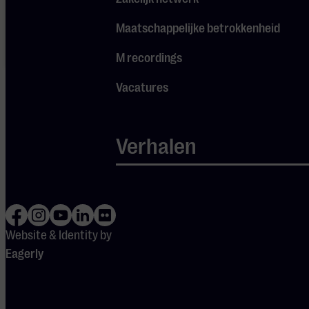
instellingen
aan om
Maatschappelijke betrokkenheid
gebruik te
maken van
M recordings
Spotify.
Vacatures
Verhalen
DEUREN
OPEN
19:15
Website & Identity by
Eagerly