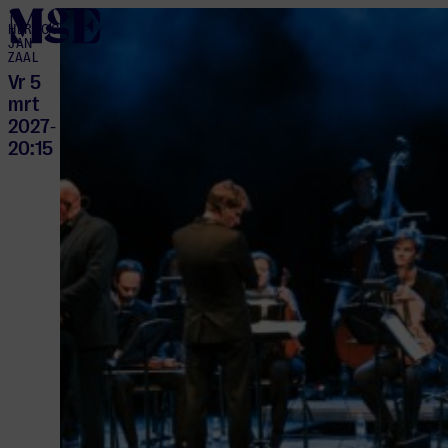
home
HERTOG
JAN
ZAAL
Vr 5
mrt
2027
-
20:15