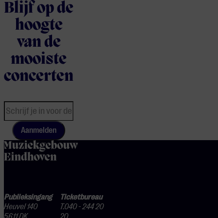
Blijf op de
hoogte
van de
mooiste
concerten
Aanmelden
home
Publieksingang
Ticketbureau
Heuvel 140
T.040 - 244 20
5611 DK
20