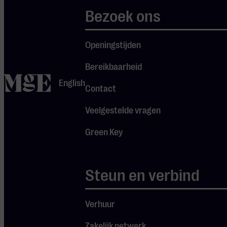
Novastar een
Bezoek ons
nog
intiemere
Openingstijden
lading en
komt de
Bereikbaarheid
home
emotionele
English
Contact
kracht van
zijn
Veelgestelde vragen
repertoire
Green Key
volledig tot
Je cookie instellingen
zijn recht.
blokkeren youtube.
Steun en verbind
Pas
je instellingen
aan om
gebruik te maken van
Verhuur
youtube.
Zakelijk netwerk