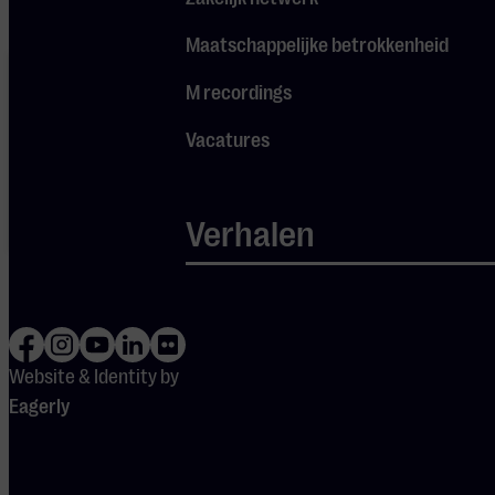
Maatschappelijke betrokkenheid
Je cookie
instellingen
M recordings
blokkeren
Spotify.
Vacatures
Pas
je
instellingen
aan om
gebruik te
maken van
Verhalen
Spotify.
Website & Identity by
Eagerly
DEUREN
OPEN