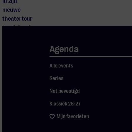
In zijn
nieuwe
theatertour
keert Joost
terug naar de
essentie:
Agenda
alleen op het
podium, met
Alle events
zijn piano,
Series
gitaar en zijn
kenmerkende
Net bevestigd
stem. In deze
Klassiek 26-27
pure setting
krijgen de
Mijn favorieten
songs van