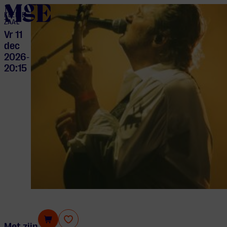
home
KLEINE
ZAAL
Vr 11
dec
2026
-
20:15
Novastar
Met zijn