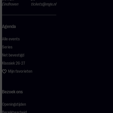
Eindhoven
tickets@mge.nl
Agenda
Alle events
Series
Net bevestigd
Klassiek 26-27
Mijn favorieten
Bezoek ons
Openingstijden
Bereikbaarheid