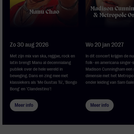
Madison Cunni
Manu Chao
& Metropole O
Zo 30 aug 2026
Wo 20 jan 2027
Met zijn mix van ska, reggae, rock en
In dit concert krijgen de 
latin brengt Manu al decennialang
folk- en americana singer-
publiek over de hele wereld in
Madison Cunningham een 
beweging. Dans en zing mee met
dimensie met het Metropo
klassiekers als 'Me Gustas Tú', 'Bongo
onder leiding van Sam Gale
Bong' en 'Clandestino'!
Meer info
Meer info