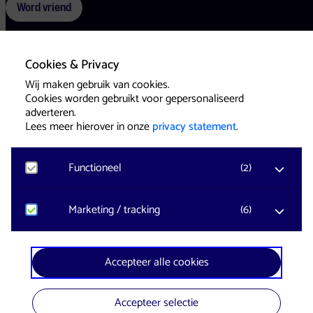
Word vriend
Cookies & Privacy
Voorwaarden
Cookies
Pers
Wij maken gebruik van cookies.
Cookies worden gebruikt voor gepersonaliseerd
adverteren.
Lees meer hierover in onze
privacy statement
.
Functioneel
(
2
)
Website & Identity by
Eagerly
Noodzakelijk
Marketing / tracking
(
6
)
Voor het functioneren van de website en het
onthouden van voorkeuren worden functionele
cookies geplaatst. Hierbij worden geen
YouTube
Accepteer alle cookies
persoonsgegevens verzameld.
Registreert klikgedrag, bekeken video’s en aangepaste
voorkeuren. Bezoekersinformatie en gebruikersgedrag
wordt gebruikt voor advertenties.
Accepteer selectie
Google Analytics
In samenwerking met