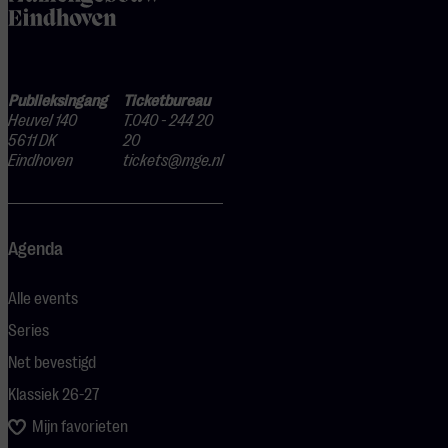
Publieksingang
Ticketbureau
Heuvel 140
T.040 - 244 20
5611 DK
20
Eindhoven
tickets@mge.nl
Agenda
Alle events
Series
Net bevestigd
Klassiek 26-27
Mijn favorieten