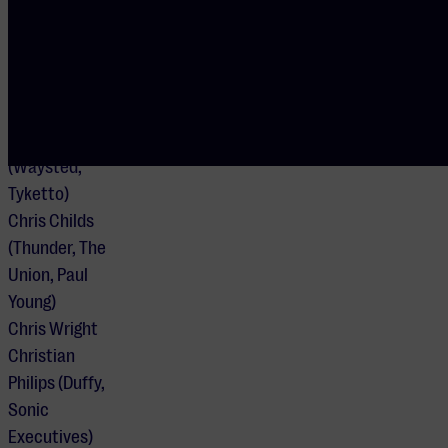
DEUREN OPEN
19:15
UITVOERENDEN
Danny Vaughn
(Waysted,
Tyketto)
Chris Childs
(Thunder, The
Union, Paul
Young)
Chris Wright
Christian
Philips (Duffy,
Sonic
Executives)