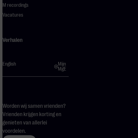
M recordings
Vacatures
Verhalen
English
Mijn
MgE
Worden wij samen vrienden?
Vrienden krijgen korting en
genieten van allerlei
voordelen.