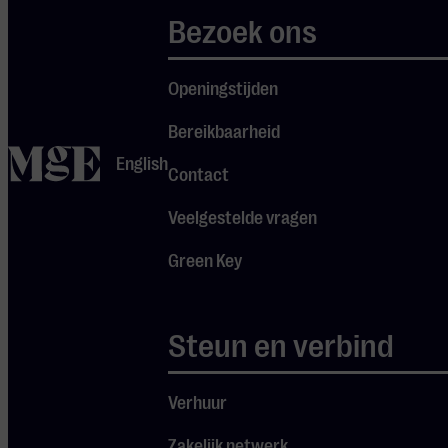
Ultimate
Bezoek ons
Eagles komen
alle grote hits
Openingstijden
voorbij, van
‘Hotel
Bereikbaarheid
home
California’ tot
English
Contact
‘Take It Easy’.
Veelgestelde vragen
Een unieke
kans om een
Green Key
live eerbetoon
aan de Eagles
Steun en verbind
te beleven, vol
energie en
Je cookie instellingen
nostalgie!
Verhuur
blokkeren youtube.
Zakelijk netwerk