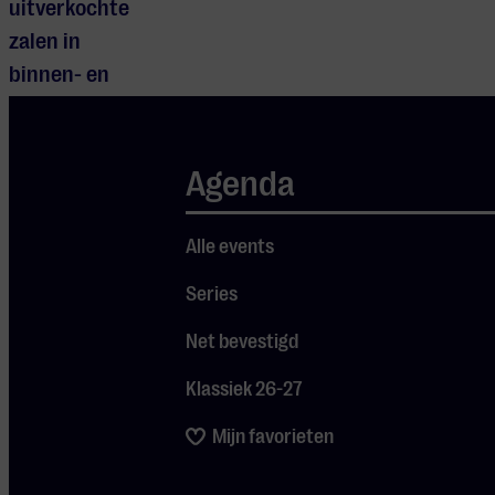
uitverkochte
zalen in
binnen- en
buitenland. De
band bestaat
uit
Agenda
topmuzikanten
die hun sporen
Alle events
verdienden in
Series
bekende bands
zoals
Thunder
,
Net bevestigd
Tyketto
en vele
Klassiek 26-27
anderen.
Mijn favorieten
Tijdens een
avond met