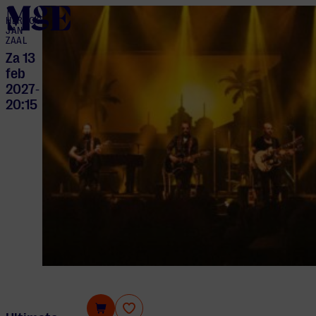
home
HERTOG
JAN
ZAAL
Za 13
feb
2027
-
20:15
Ultimate Eagles