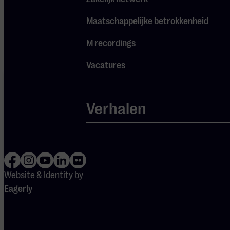
Pas
je instellingen
aan om
gebruik te maken van
Maatschappelijke betrokkenheid
youtube.
M recordings
Vacatures
Je cookie
instellingen
blokkeren
Verhalen
Spotify.
Pas
je
instellingen
aan om
gebruik te
maken van
Spotify.
Website & Identity by
Eagerly