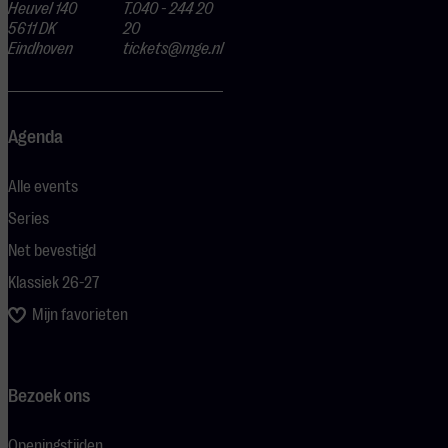
Heuvel 140
T.040 - 244 20
5611 DK
20
Eindhoven
tickets@mge.nl
Agenda
Alle events
Series
Net bevestigd
Klassiek 26-27
Mijn favorieten
Bezoek ons
Openingstijden