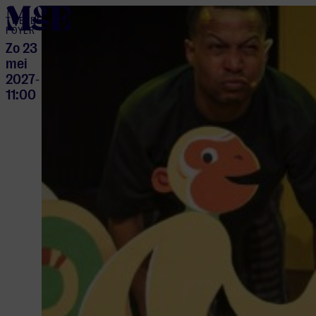
home
TWEEDE
FOYER
Zo 23
mei
2027
-
11:00