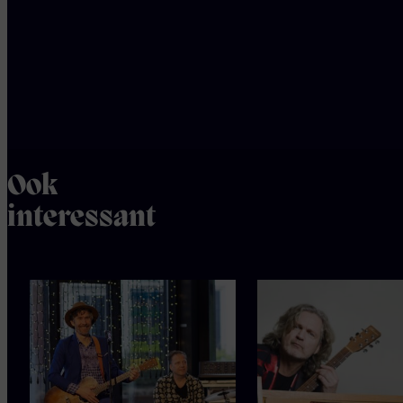
worden de
pannenkoeken
geserveerd
Ook
interessant