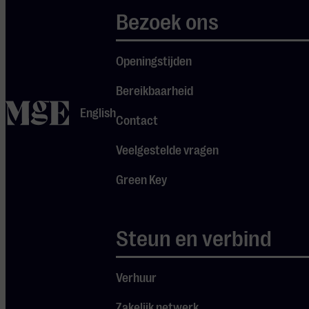
Bezoek ons
Openingstijden
Bereikbaarheid
home
English
Contact
Veelgestelde vragen
Green Key
Steun en verbind
Verhuur
Pannenkoekconcerten
Zakelijk netwerk