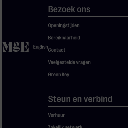
Bezoek ons
Blijf op de
hoogte
Openingstijden
van de
Bereikbaarheid
mooiste
home
English
concerten
Contact
Veelgestelde vragen
Green Key
Aanmelden
home
Steun en verbind
Verhuur
Publieksingang
Ticketbureau
Zakelijk netwerk