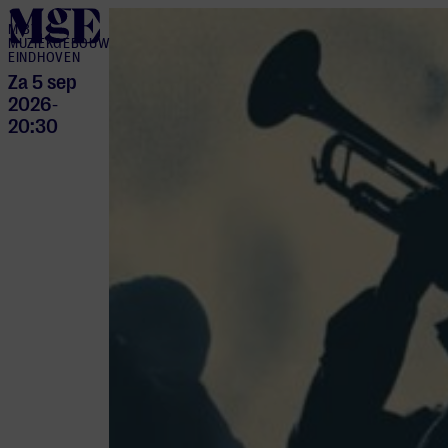
home
M BY
MUZIEKGEBOUW
EINDHOVEN
Za 5 sep
2026
-
20:30