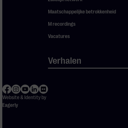
Heuvel 140
T.040 - 244 20
5611 DK
20
Maatschappelijke betrokkenheid
Eindhoven
tickets@mge.nl
M recordings
Vacatures
Agenda
Alle events
Verhalen
Series
Net bevestigd
Klassiek 26-27
Mijn favorieten
Website & Identity by
Eagerly
Bezoek ons
Openingstijden