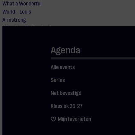
What a Wonderful
World – Louis
Armstrong
When You Smile – Louis
Armstrong
…en meer
Agenda
Alle events
DEUREN OPEN
Series
20:00
Net bevestigd
UITVOERENDEN
Jazz
Klassiek 26-27
Collective -
The Jazz
Mijn favorieten
Society