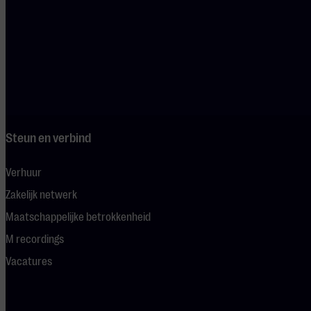
Bereikbaarheid
Contact
Veelgestelde vragen
Green Key
Steun en verbind
Verhuur
Zakelijk netwerk
Maatschappelijke betrokkenheid
M recordings
Vacatures