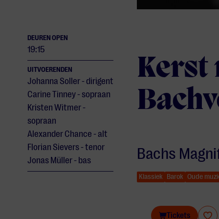
DEUREN OPEN
19:15
Kerst
UITVOERENDEN
Johanna Soller - dirigent
Bachv
Carine Tinney - sopraan
Kristen Witmer -
sopraan
Alexander Chance - alt
Florian Sievers - tenor
Bachs Magni
Jonas Müller - bas
Klassiek
Barok
Oude muzi
Kerst met de Nederlandse Bachvereniging
Tickets