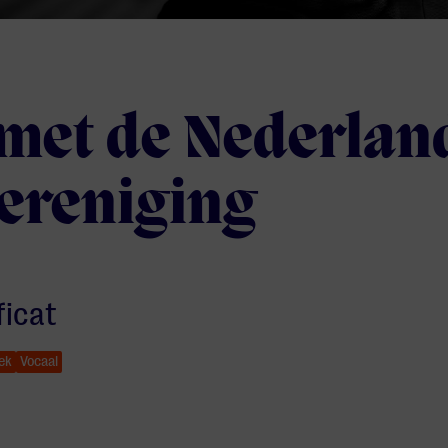
 met de Nederlan
ereniging
ficat
ek
Vocaal