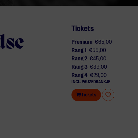
Tickets
dse
Premium
€65,00
Rang 1
€55,00
Rang 2
€45,00
Rang 3
€39,00
Rang 4
€29,00
INCL. PAUZEDRANKJE
Tickets