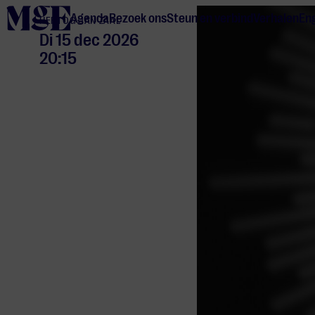
home
Agenda
Bezoek ons
Steun en verbind
Verhalen
Eng
HERTOG JAN ZAAL
Di 15 dec 2026
20:15