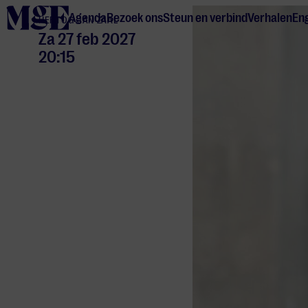
home
Agenda
Bezoek ons
Steun en verbind
Verhalen
Eng
HERTOG JAN ZAAL
Za 27 feb 2027
20:15