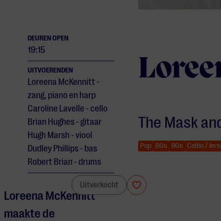
DEUREN OPEN
19:15
Loree
UITVOERENDEN
Loreena McKennitt -
zang, piano en harp
Caroline Lavelle - cello
The Mask and
Brian Hughes - gitaar
Hugh Marsh - viool
Pop
80s
90s
Celtic / Ier
Dudley Phillips - bas
Robert Brian - drums
Loreena McKennitt
Uitverkocht
Loreena McKennitt
maakte de