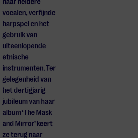
haar heldere
vocalen, verfijnde
harpspel en het
gebruik van
uiteenlopende
etnische
instrumenten. Ter
gelegenheid van
het dertigjarig
jubileum van haar
album ‘
The Mask
and Mirror’
keert
ze terug naar