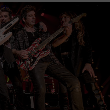
n MgE