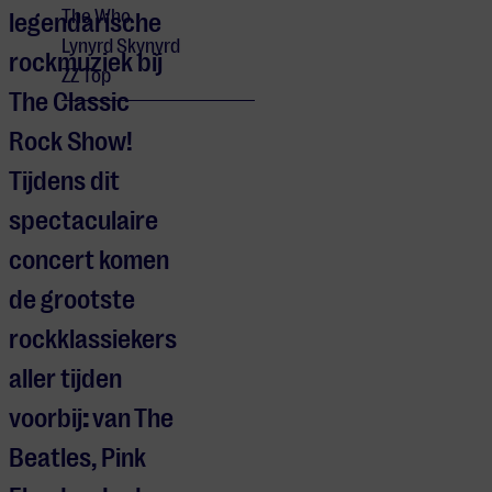
The Who
legendarische
Lynyrd Skynyrd
rockmuziek bij
ZZ Top
The Classic
Rock Show!
Tijdens dit
spectaculaire
concert komen
de grootste
rockklassiekers
aller tijden
voorbij
:
van The
Beatles, Pink