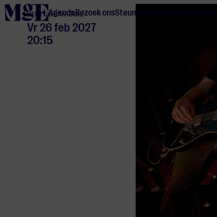
home
Agenda
Bezoek ons
Steun en verbind
Verhalen
Eng
HERTOG JAN ZAAL
Vr 26 feb 2027
20:15