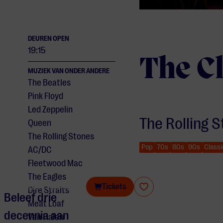
DEUREN OPEN
19:15
The C
MUZIEK VAN ONDER ANDERE
The Beatles
Pink Floyd
Led Zeppelin
The Rolling 
Queen
The Rolling Stones
Pop
70s
80s
90s
Classi
AC/DC
Fleetwood Mac
The Eagles
The Classic Rock Show
Tickets
Dire Straits
Beleef drie
Meat Loaf
decennia aan
Van Halen