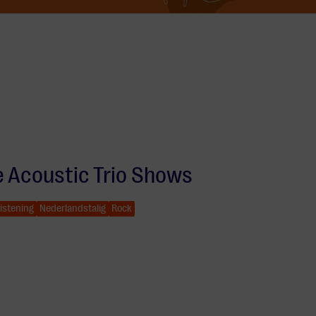
e Acoustic Trio Shows
istening
Nederlandstalig
Rock