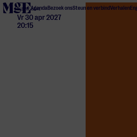
home
Agenda
Bezoek ons
Steun en verbind
Verhalen
Eng
KLEINE ZAAL
Vr 30 apr 2027
20:15