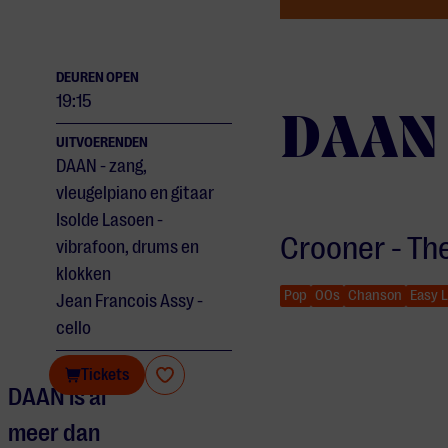
DEUREN OPEN
19:15
DAAN
UITVOERENDEN
DAAN - zang,
vleugelpiano en gitaar
Isolde Lasoen -
Crooner - Th
vibrafoon, drums en
klokken
Pop
00s
Chanson
Easy L
Jean Francois Assy -
cello
DAAN
Tickets
DAAN is al
meer dan