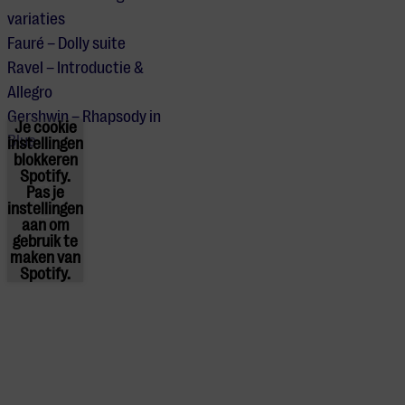
variaties
Fauré – Dolly suite
Ravel – Introductie &
Allegro
Gershwin – Rhapsody in
Je cookie
Blue
instellingen
blokkeren
Spotify.
Pas
je
instellingen
aan om
gebruik te
maken van
Spotify.