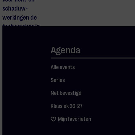
schaduw-
werkingen de
toehoorders in
hun ban.’ De
broers komen
Agenda
met een
aantrekkelijk
Alle events
en luchtig
Series
programma
met werken
Net bevestigd
van Bach tot
Klassiek 26-27
Gershwin. Van
18e-eeuwse
Mijn favorieten
sereniteit tot