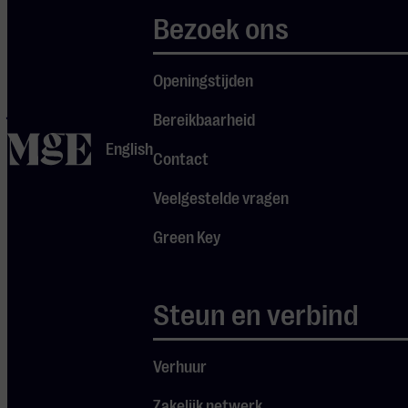
een werk dat
Bezoek ons
de ‘Roaring
twenties’ tot
Openingstijden
leven brengt:
jachtige,
Bereikbaarheid
nerveuze,
home
English
Contact
zinderende,
tot in z’n
Veelgestelde vragen
vingertoppen
Green Key
swingende
muziek.
Steun en verbind
Johannes Brahms
schreef de
Verhuur
Haydn-variaties
als een soort
Zakelijk netwerk