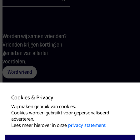
Worden wij samen vrienden?
Vrienden krijgen korting en
genieten van allerlei
voordelen.
Word vriend
Cookies & Privacy
Voorwaarden
Cookies
Pers
Wij maken gebruik van cookies.
Cookies worden gebruikt voor gepersonaliseerd
adverteren.
Lees meer hierover in onze
privacy statement
.