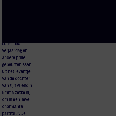
bekende melodie
van Paganini nog
eens verfraait.
Voor een klein
meisje schreef
Fauré zijn Dolly
suite; haar
verjaardag en
andere prille
gebeurtenissen
uit het leventje
van de dochter
van zijn vriendin
Emma zette hij
om in een lieve,
charmante
partituur. De