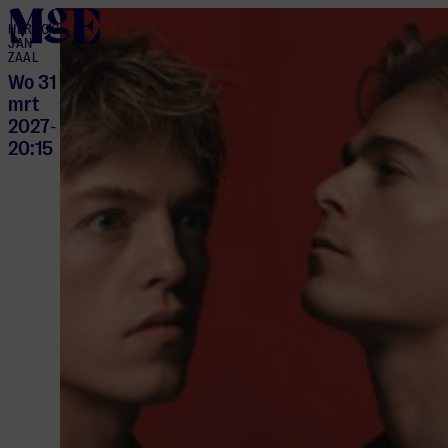
home
HERTOG
JAN
ZAAL
Wo 31
mrt
2027
-
20:15