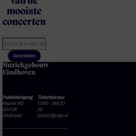
van de
mooiste
concerten
Aanmelden
home
Publieksingang
Ticketbureau
Heuvel 140
T.040 - 244 20
5611 DK
20
Eindhoven
tickets@mge.nl