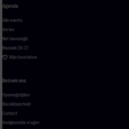
Agenda
Alle events
Series
Net bevestigd
Klassiek 26-27
Mijn favorieten
Bezoek ons
Openingstijden
Bereikbaarheid
Contact
Veelgestelde vragen