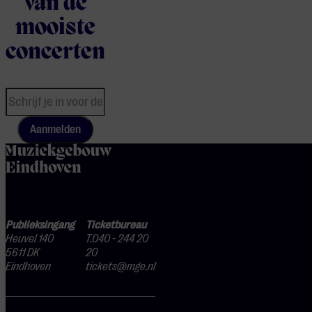
van de
mooiste
concerten
Aanmelden
home
Publieksingang
Ticketbureau
Heuvel 140
T.040 - 244 20
5611 DK
20
Eindhoven
tickets@mge.nl