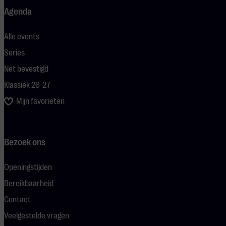
Agenda
Alle events
Series
Net bevestigd
Klassiek 26-27
Mijn favorieten
Bezoek ons
Openingstijden
Bereikbaarheid
Contact
Veelgestelde vragen