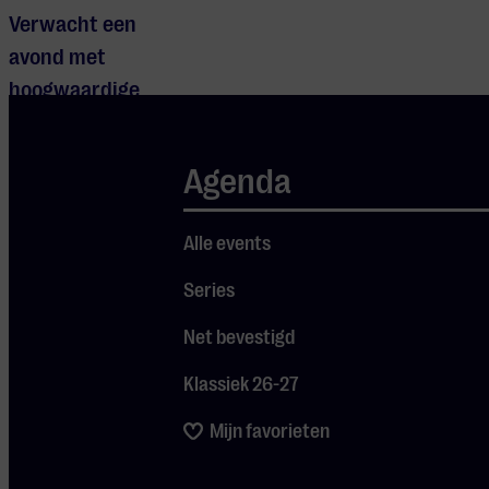
Verwacht een
avond met
hoogwaardige
live-
uitvoeringen,
Agenda
een
indrukwekkende
Alle events
productie
waarin beeld,
Series
geluid en sfeer
Net bevestigd
samenkomen. Zo
brengt Pink
Klassiek 26-27
Project een
Mijn favorieten
complete
concertbeleving