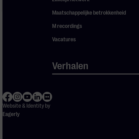
maken van
Spotify.
Maatschappelijke betrokkenheid
M recordings
Vacatures
Verhalen
DEUREN OPEN
19:15
UITVOERENDEN
Jaco van der
Steen
Website & Identity by
Ruud Verwijk
Eagerly
Jason
Waasdorp
Arjan van