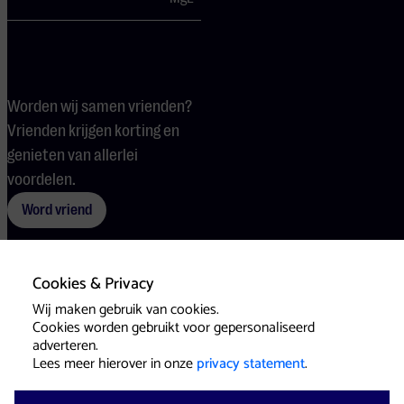
Worden wij samen vrienden?
Vrienden krijgen korting en
genieten van allerlei
voordelen.
Word vriend
Cookies & Privacy
Voorwaarden
Cookies
Pers
Wij maken gebruik van cookies.
Cookies worden gebruikt voor gepersonaliseerd
adverteren.
Lees meer hierover in onze
privacy statement
.