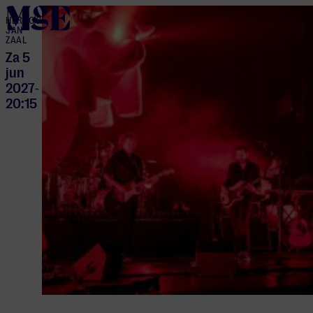
home
HERTOG
JAN
ZAAL
Za 5
jun
2027
-
20:15