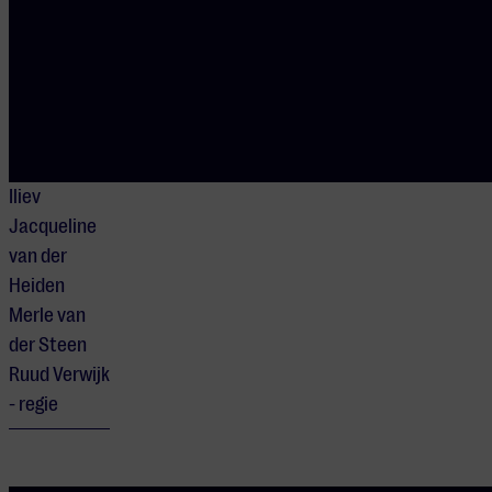
Iperen
Giovanni
Pepe
Hans
Hendrik
Konstantin
Iliev
Jacqueline
van der
Heiden
Merle van
der Steen
Ruud Verwijk
- regie