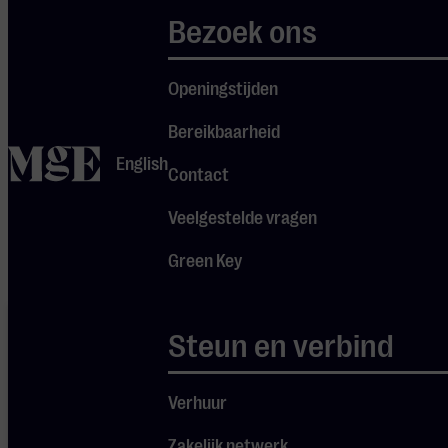
die recht doet
Bezoek ons
aan het rijke
oeuvre van Pink
Openingstijden
Je cookie instellingen
Floyd.
Bereikbaarheid
blokkeren youtube.
home
English
Pas
je instellingen
aan om
Contact
gebruik te maken van
Veelgestelde vragen
youtube.
Green Key
Je cookie
instellingen
Steun en verbind
blokkeren
Spotify.
Pas
je
Verhuur
instellingen
aan om
gebruik te
Zakelijk netwerk