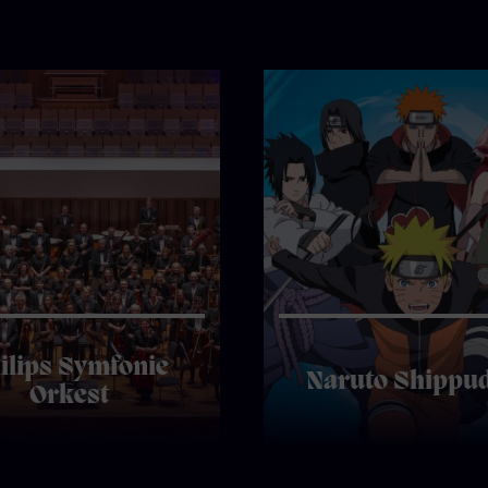
ilips Symfonie
Naruto Shippu
Orkest