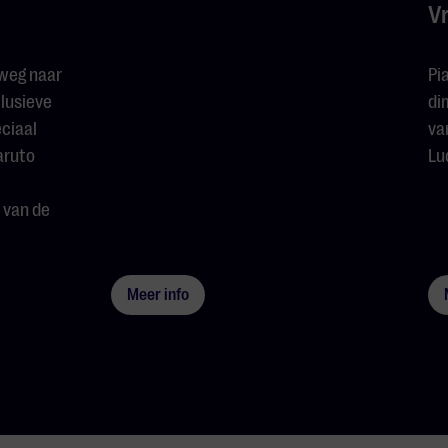
V
 weg naar
Pi
lusieve
di
ciaal
va
aruto
Lu
 van de
Meer info