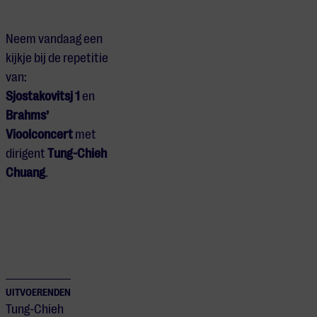
Neem vandaag een
kijkje bij de repetitie
van:
Sjostakovitsj 1
en
Brahms’
Vioolconcert
met
dirigent
Tung-Chieh
Chuang
.
UITVOERENDEN
Tung-Chieh