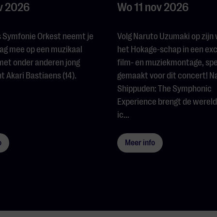
v 2026
Wo 11 nov 2026
s Symfonie Orkest neemt je
Volg Naruto Uzumaki op zijn
ag mee op een muzikaal
het Hokage-schap in een exc
met onder anderen jong
film- en muziekmontage, spe
t Akari Bastiaens (14).
gemaakt voor dit concert! N
Shippuden: The Symphonic
Experience brengt de wereld
ic...
o
Meer info