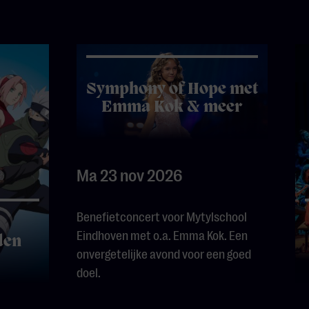
Symphony of Hope met
Emma Kok & meer
Ma 23 nov 2026
Benefietconcert voor Mytylschool
Eindhoven met o.a. Emma Kok. Een
den
onvergetelijke avond voor een goed
doel.