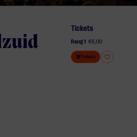
Tickets
lzuid
Rang 1
€5,00
Tickets