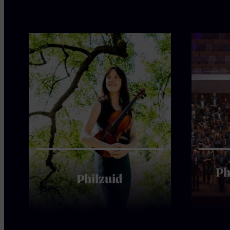
Ph
Philzuid