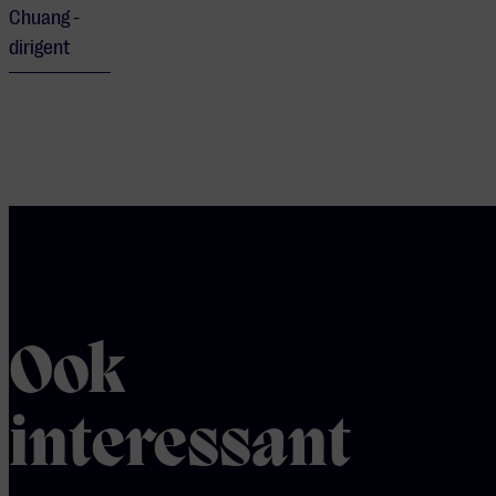
Chuang -
dirigent
Ook
interessant