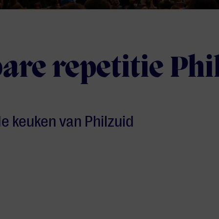
re repetitie Phi
 de keuken van Philzuid