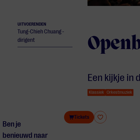
UITVOERENDEN
Tung-Chieh Chuang -
Openba
dirigent
Een kijkje in
Klassiek
Orkestmuziek
Openbare repetitie Philzuid
Tickets
Ben je
benieuwd naar