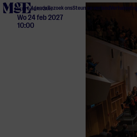
home
Agenda
Bezoek ons
Steun en verbind
Verhalen
Eng
HERTOG JAN ZAAL
Wo 24 feb 2027
10:00