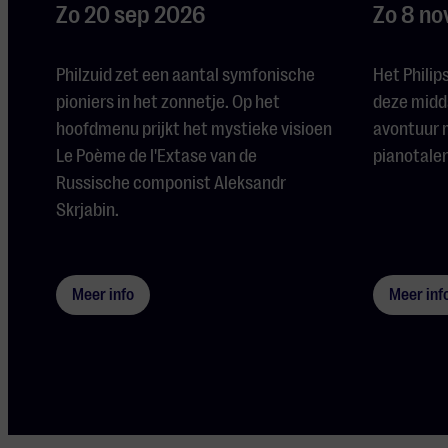
Zo 20 sep 2026
Zo 8 no
Philzuid zet een aantal symfonische
Het Philip
pioniers in het zonnetje. Op het
deze midd
hoofdmenu prijkt het mystieke visioen
avontuur 
Le Poème de l'Extase van de
pianotalen
Russische componist Aleksandr
Skrjabin.
Meer info
Meer inf