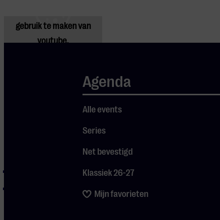
Pas
je instellingen
aan om
gebruik te maken van
youtube.
Agenda
Alle events
Series
Programma
Net bevestigd
Coldplay – Clocks
Klassiek 26-27
Coldplay –
Mijn favorieten
Something Just
Like This