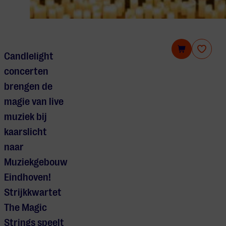
Candlelight Concerts: Coldplay vs. Ed Sheeran
Candlelight
concerten
brengen de
magie van live
muziek bij
kaarslicht
naar
Muziekgebouw
Eindhoven!
Strijkkwartet
The Magic
Strings speelt