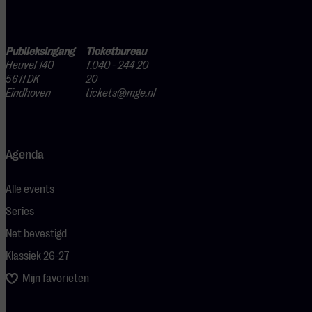
Publieksingang
Ticketbureau
Heuvel 140
T.040 - 244 20
5611 DK
20
Eindhoven
tickets@mge.nl
Agenda
Alle events
Series
Net bevestigd
Klassiek 26-27
Mijn favorieten