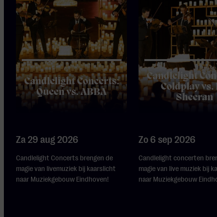
Candlelight Con
Candlelight Concerts:
Coldplay vs.
Queen vs. ABBA
Sheeran
Za 29 aug 2026
Zo 6 sep 2026
Candlelight Concerts brengen de
Candlelight concerten bre
magie van livemuziek bij kaarslicht
magie van live muziek bij k
naar Muziekgebouw Eindhoven!
naar Muziekgebouw Eindh