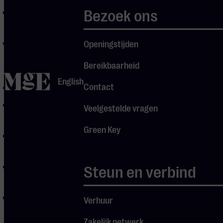
Bezoek ons
Ed Sheeran – Bad
Habits
Coldplay –
Openingstijden
Adventure of a
Bereikbaarheid
Lifetime
home
English
Contact
Coldplay – Fix You
Ed Sheeran –
Veelgestelde vragen
Photograph
Green Key
Coldplay – The
Scientist
Ed Sheeran –
Steun en verbind
Shivers
Ed Sheeran –
Verhuur
Perfect
Zakelijk netwerk