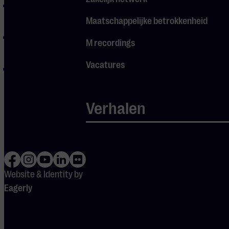
Coldplay – Viva la
Vida
Maatschappelijke betrokkenheid
Ed Sheeran – Give
M recordings
Me Love
Vacatures
Coldplay – Sky Full
of Stars
Verhalen
Website & Identity by
Eagerly