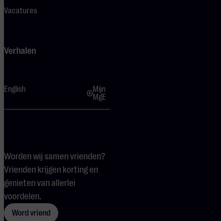
Vacatures
Verhalen
English
Mijn
MgE
Worden wij samen vrienden?
Vrienden krijgen korting en
genieten van allerlei
voordelen.
Word vriend