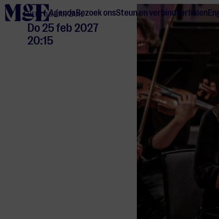
home
Agenda
Bezoek ons
Steun en verbind
Verhalen
Eng
HERTOG JAN ZAAL
Do 25 feb 2027
20:15