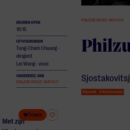
PHILZUID PASSE-PARTOUT
DEUREN OPEN
19:15
Philz
UITVOERENDEN
Tung-Chieh Chuang -
dirigent
Lei Wang - viool
Sjostakovitsj
ONDERDEEL VAN
PHILZUID PASSE-PARTOUT
Klassiek
Orkestmuziek
Philzuid
Tickets
Met zijn