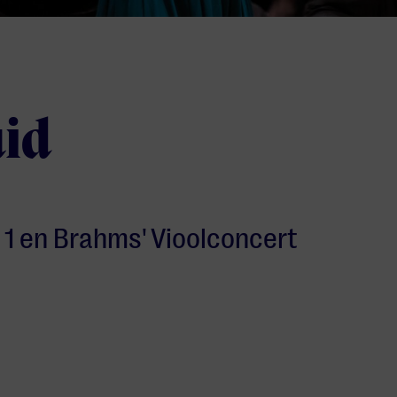
uid
 1 en Brahms' Vioolconcert