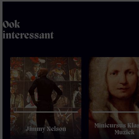
Ook
interessant
Minicursus Kla
Jimmy Nelson
Muziek