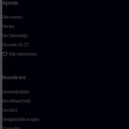
Agenda
Alle events
Series
Net bevestigd
Klassiek 26-27
Mijn favorieten
Bezoek ons
Openingstijden
Bereikbaarheid
Contact
Veelgestelde vragen
Green Key