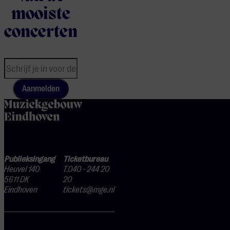
mooiste
concerten
Aanmelden
home
Publieksingang
Ticketbureau
Heuvel 140
T.040 - 244 20
5611 DK
20
Eindhoven
tickets@mge.nl