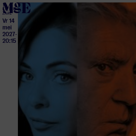
home
KLEINE
ZAAL
Vr 14
mei
2027
-
20:15