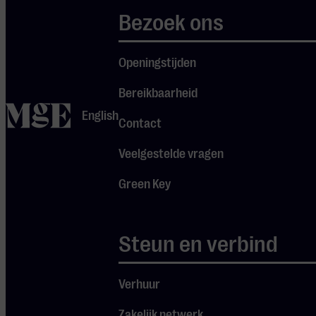
Spraakmakers
Bezoek ons
twee verhalen op
één theatrale
Openingstijden
avond:
Bereikbaarheid
Fear no more
home
English
Contact
(Georgina
Verbaan)
|
Wordt
Veelgestelde vragen
Nederland steeds
Green Key
banger? Anno 2025
krijgt één op de vier
volwassenen in hun
Steun en verbind
leven last van een
angststoornis.
Bang zijn lijkt
Verhuur
steeds meer
Zakelijk netwerk