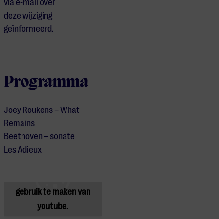
via e-mail over
deze wijziging
geïnformeerd.
Programma
Joey Roukens – What
Remains
Beethoven – sonate
Je cookie instellingen
Les Adieux
blokkeren youtube.
Pas
je instellingen
aan om
gebruik te maken van
youtube.