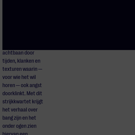
componist Joey
Roukens. Dit werk,
uitgevoerd door
het Dudok Quartet,
doet aan als een
wervelende
achtbaan door
tijden, klanken en
texturen waarin ─
voor wie het wil
horen ─ ook angst
doorklinkt. Met dit
strijkkwartet krijgt
het verhaal over
bang zijn en het
onder ogen zien
hiervan een