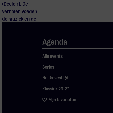
(
Decleir
). De
verhalen voeden
de
muziek en de
muziek de
verhalen. Zo laat
Agenda
Spraakmakers
muziek van
lang
Alle events
geleden
opnieuw
Series
relevant
klinken
Net bevestigd
in de wereld van
vandaag.
Klassiek 26-27
Mijn favorieten
Deze editie
presenteert