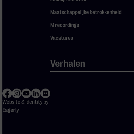
onlosmakelijk
onderdeel van het
Maatschappelijke betrokkenheid
jachtige, op
prestatiegerichte
M recordings
leven van de
Vacatures
eenentwintigste
eeuw.
In ‘Fear no
more’ vertelt
Verhalen
actrice Georgina
Verbaan een
verhaal over
levensangst aan de
hand van
What
Website & Identity by
Remains
, het
Eagerly
vierde
strijkkwartet van
de Nederlandse