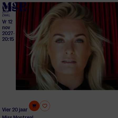
home
HERTOG
JAN
ZAAL
Vr 12
nov
2027
-
20:15
Miss Montreal
Vier 20 jaar
Miss Montreal