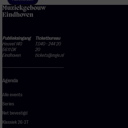
home
Publieksingang
Ticketbureau
Heuvel 140
T.040 - 244 20
5611 DK
20
Eindhoven
tickets@mge.nl
Agenda
Alle events
Series
Net bevestigd
Klassiek 26-27