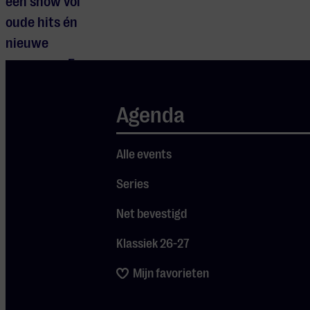
een show vol
oude hits én
nieuwe
nummers. En
dat alles
natuurlijk met
Agenda
haar
kenmerkende
Alle events
humor, mooie
Series
verhalen, een
paar tranen en
Net bevestigd
natuurlijk heel
Klassiek 26-27
veel
gezelligheid.
Mijn favorieten
Precies zoals