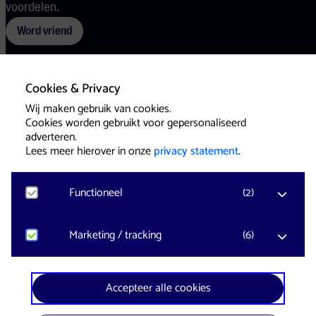
voordelen.
Word vriend
Cookies & Privacy
Voorwaarden
Cookies
Pers
Wij maken gebruik van cookies.
Cookies worden gebruikt voor gepersonaliseerd
adverteren.
Lees meer hierover in onze
privacy statement
.
Functioneel
(
2
)
Website & Identity by
Eagerly
Noodzakelijk
Marketing / tracking
(
6
)
Voor het functioneren van de website en het
onthouden van voorkeuren worden functionele
cookies geplaatst. Hierbij worden geen
YouTube
Accepteer alle cookies
persoonsgegevens verzameld.
Registreert klikgedrag, bekeken video’s en aangepaste
voorkeuren. Bezoekersinformatie en gebruikersgedrag