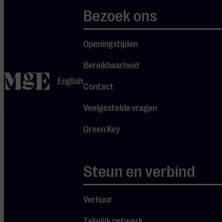
we van Sanne
Bezoek ons
Je cookie instellingen
gewend zijn!
blokkeren youtube.
Openingstijden
Pas
je instellingen
aan om
gebruik te maken van
Bereikbaarheid
youtube.
home
English
Contact
Veelgestelde vragen
Je cookie
instellingen
Green Key
blokkeren
Spotify.
Pas
je
instellingen
Steun en verbind
aan om
gebruik te
maken van
Spotify.
Verhuur
Zakelijk netwerk