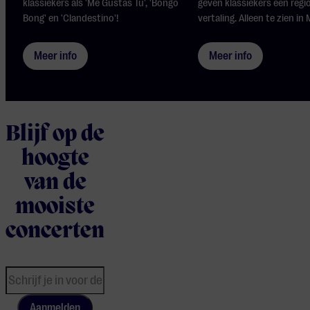
klassiekers als 'Me Gustas Tú', 'Bongo
geven klassiekers een regi
Bong' en 'Clandestino'!
vertaling. Alleen te zien in M
Meer info
Meer info
Blijf op de
hoogte
van de
mooiste
concerten
Aanmelden