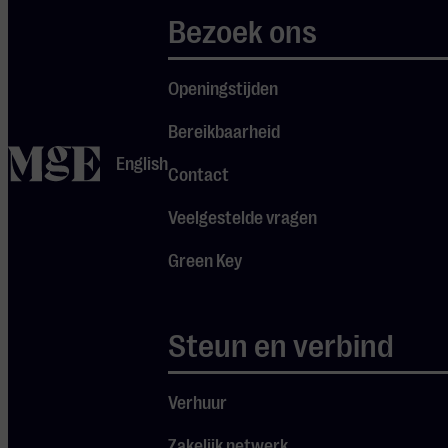
mezzosopraan
Bezoek ons
Anne Rindahl
Karlsen - alt
Tomàs Maxé -
Openingstijden
bas
Bereikbaarheid
Floris De
home
English
Rycker -
Contact
muzikale
Veelgestelde vragen
leiding, luit
Green Key
ONDERDEEL VAN
SERIE FESTIVAL
OUDE MUZIEK
PRESENTEERT
Steun en verbind
Verhuur
Zakelijk netwerk