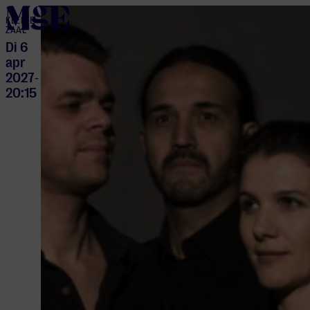
home
KLEINE
ZAAL
Di 6
apr
2027
-
20:15