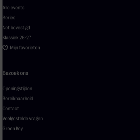
Alle events
Series
Net bevestigd
Klassiek 26-27
Mijn favorieten
Bezoek ons
Openingstijden
Bereikbaarheid
Contact
Veelgestelde vragen
Green Key