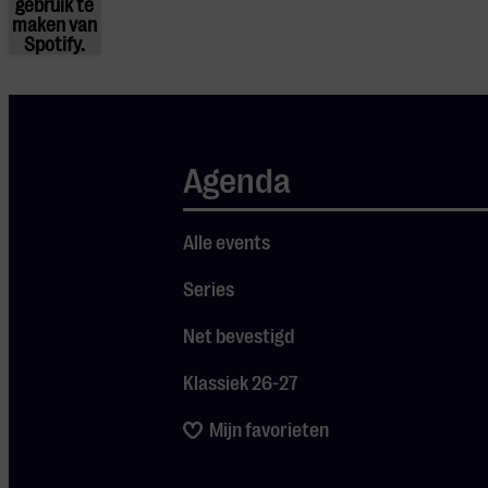
gebruik te
maken van
Spotify.
Agenda
Alle events
DEUREN OPEN
19:15
Series
UITVOERENDEN
Net bevestigd
Michaela
Riener -
Klassiek 26-27
sopraan
Mijn favorieten
Soetkin
Baptist -