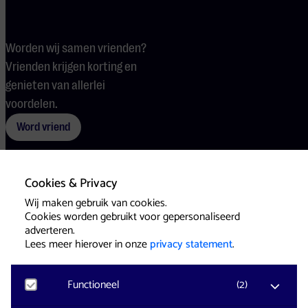
Worden wij samen vrienden?
Vrienden krijgen korting en
genieten van allerlei
voordelen.
Word vriend
Cookies & Privacy
Voorwaarden
Cookies
Pers
Wij maken gebruik van cookies.
Cookies worden gebruikt voor gepersonaliseerd
adverteren.
Lees meer hierover in onze
privacy statement
.
Functioneel
(
2
)
Website & Identity by
Eagerly