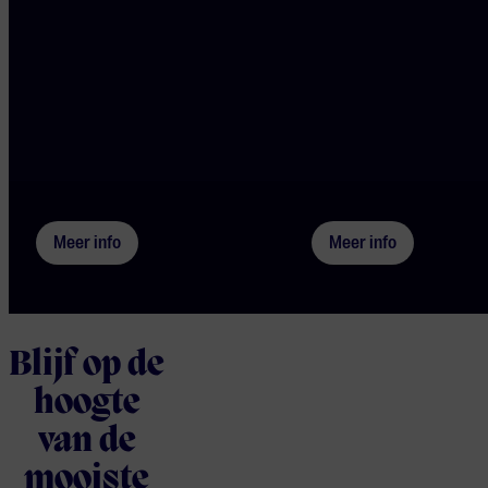
Zo 30 aug 2026
Wo 16 sep 2026
In de kindervoorstelling De ontsnapte
Vierdaagse Engelstalig cur
Noot hoor je wat er allemaal komt
klassieke muziek: ontwikk
kijken bij het samen musiceren.
gestemd gehoor.
Meer info
Meer info
Blijf op de
hoogte
van de
mooiste