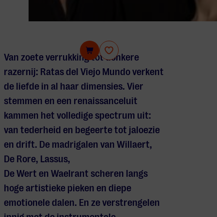
Ratas del viejo Mundo
Van zoete verrukking tot donkere
razernij:
Ratas
del
Viejo
Mundo
verkent
de liefde in al haar dimensies. Vier
stemmen en een renaissanceluit
kammen het volledige spectrum uit:
van tederheid en begeerte tot jaloezie
en drift. De madrigalen van Willaert,
De
Rore
,
Lassus
,
De
Wert
en
Waelrant
scheren langs
hoge artistieke pieken en diepe
emotionele dalen. En ze verstrengelen