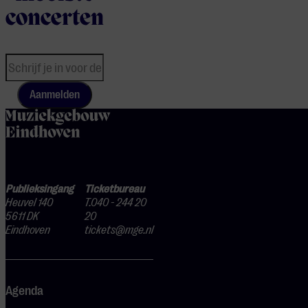
concerten
Aanmelden
home
Publieksingang
Ticketbureau
Heuvel 140
T.040 - 244 20
5611 DK
20
Eindhoven
tickets@mge.nl
Agenda