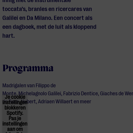
innig met de instrumentale
toccata’s,
branles
en
ricercares
van
Galilei en Da Milano. Een concert als
een dagboek, met de luit als kloppend
hart.
Programma
Madrigalen
van
Filippo de
Monte
,
Michelagnolo
Galilei
,
Fabrizio
Dentice
,
Giaches
de
Wer
Je cookie
de Rore
,
Hubert
,
Adriaen Willaert
en meer
instellingen
blokkeren
Spotify.
Pas
je
instellingen
aan om