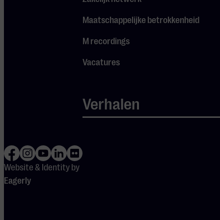
Ook
Maatschappelijke betrokkenheid
interessant
M recordings
Vacatures
Verhalen
Website & Identity by
Cursus: Een 
Philzuid
Eagerly
gestemd geh