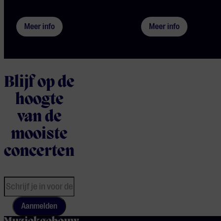
Meer info
Meer info
Blijf op de
hoogte
van de
mooiste
concerten
Aanmelden
home