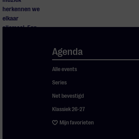
herkennen we
elkaar
allemaal. Een
warme,
speelse en
Agenda
interactieve
voorstelling
Alle events
vol zang en
Series
vrolijke
ontdekkingen.
Net bevestigd
Klassiek 26-27
Mijn favorieten