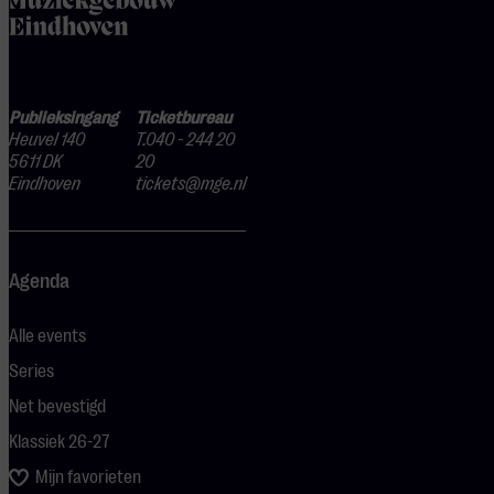
Publieksingang
Ticketbureau
Heuvel 140
T.040 - 244 20
5611 DK
20
Eindhoven
tickets@mge.nl
Agenda
Alle events
Series
Net bevestigd
Klassiek 26-27
Mijn favorieten