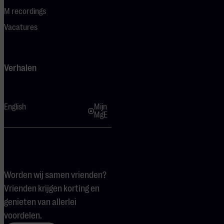
M recordings
Vacatures
Verhalen
English
Mijn
MgE
Worden wij samen vrienden?
Vrienden krijgen korting en
genieten van allerlei
voordelen.