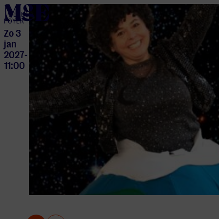
home
TWEEDE
FOYER
Zo 3
jan
2027
-
11:00