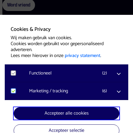
Word vriend
Cookies & Privacy
Voorwaarden
Cookies
Pers
Wij maken gebruik van cookies.
Cookies worden gebruikt voor gepersonaliseerd
adverteren.
Lees meer hierover in onze
privacy statement
.
Functioneel
(
2
)
Website & Identity by
Eagerly
Noodzakelijk
Marketing / tracking
(
6
)
Voor het functioneren van de website en het
onthouden van voorkeuren worden functionele
cookies geplaatst. Hierbij worden geen
YouTube
Accepteer alle cookies
persoonsgegevens verzameld.
Registreert klikgedrag, bekeken video’s en aangepaste
voorkeuren. Bezoekersinformatie en gebruikersgedrag
wordt gebruikt voor advertenties.
Accepteer selectie
Google Analytics
In samenwerking met