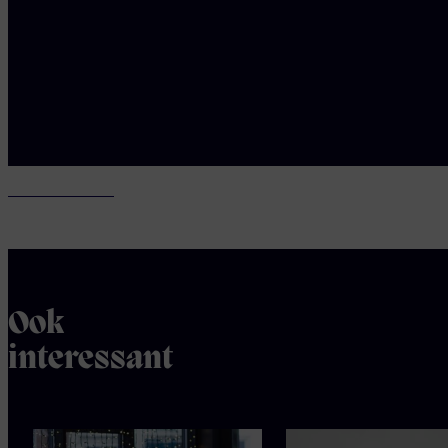
Mariska Simon
- spel
Maria Couprie
- regie
Sandra Kaas -
kostuum
Ook
interessant