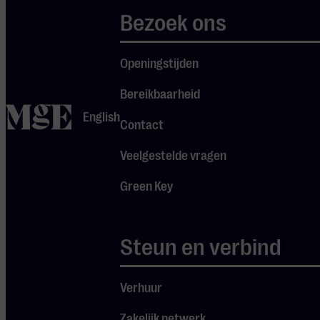
Bezoek ons
Openingstijden
Bereikbaarheid
home
English
Contact
Veelgestelde vragen
Green Key
Pannenkoekconcerten
Steun en verbind
Zijn jouw kinderen ook dol op pannenkoeken én houden ze van
Verhuur
muziek? Dan zijn de pannenkoekconcerten in Muziekgebouw
Zakelijk netwerk