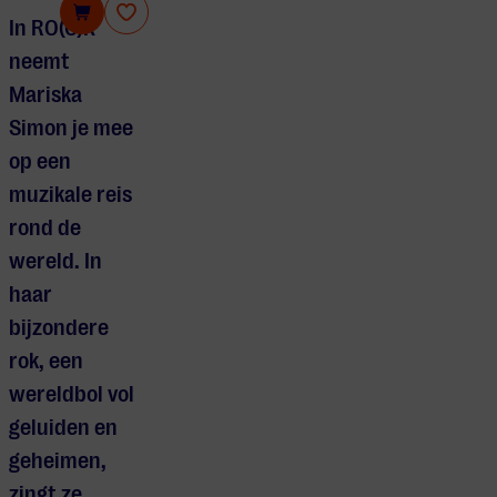
Ro(c)k
In RO(C)K
neemt
Mariska
Simon je mee
op een
muzikale reis
rond de
wereld. In
haar
bijzondere
rok, een
wereldbol vol
geluiden en
geheimen,
zingt ze