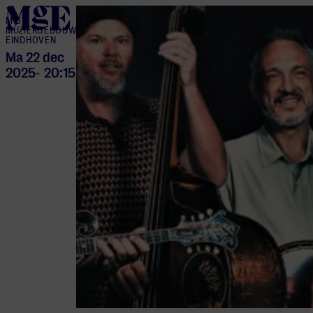
home
M BY
MUZIEKGEBOUW
EINDHOVEN
Ma 22 dec
2025
20:15
-