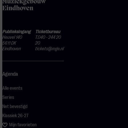
home
Publieksingang
Ticketbureau
Heuvel 140
T.040 - 244 20
5611 DK
20
Eindhoven
tickets@mge.nl
Agenda
Alle events
Series
Net bevestigd
Klassiek 26-27
Mijn favorieten