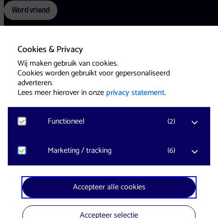
Word vriend
Cookies & Privacy
Voorwaarden
Cookies
Pers
Wij maken gebruik van cookies.
Cookies worden gebruikt voor gepersonaliseerd
adverteren.
Lees meer hierover in onze
privacy statement
.
Functioneel
(
2
)
Website & Identity by
Eagerly
Noodzakelijk
Marketing / tracking
(
6
)
Voor het functioneren van de website en het
onthouden van voorkeuren worden functionele
cookies geplaatst. Hierbij worden geen
YouTube
Accepteer alle cookies
persoonsgegevens verzameld.
Registreert klikgedrag, bekeken video’s en aangepaste
voorkeuren. Bezoekersinformatie en gebruikersgedrag
wordt gebruikt voor advertenties.
Accepteer selectie
Google Analytics
In samenwerking met