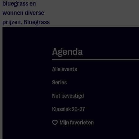
bluegrass en
wonnen diverse
prijzen. Bluegrass
Unlimited noemt
hun stijl “high-
Agenda
energy bluegrass
at its finest” en
zelfs Chris
Alle events
Hillman (The
Series
Byrds) sprak vol
Net bevestigd
lof over het
viertal. De Blue
Klassiek 26-27
Grass Boogiemen
Mijn favorieten
maken
rootsmuziek van