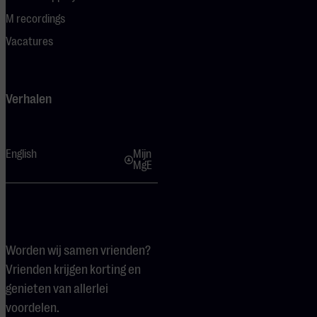
M recordings
Vacatures
Verhalen
English
Mijn
MgE
Worden wij samen vrienden?
Vrienden krijgen korting en
genieten van allerlei
voordelen.