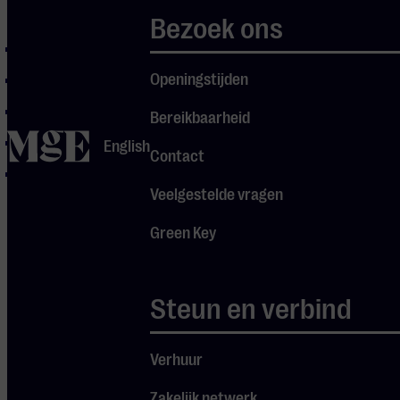
Arctic
Bezoek ons
In Un’Altra Vita
Openingstijden
Nuvole Bianche
Una Mattina
Bereikbaarheid
home
Divenire
English
Contact
Fly
Veelgestelde vragen
Green Key
Steun en verbind
Verhuur
Zakelijk netwerk