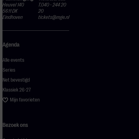
Heuvel 140
T.040 - 244 20
5611 DK
20
Eindhoven
tickets@mge.nl
Agenda
Alle events
Series
Net bevestigd
Klassiek 26-27
Mijn favorieten
Bezoek ons