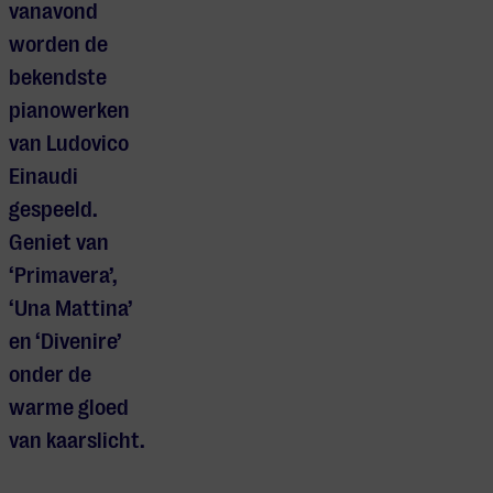
vanavond
worden de
bekendste
pianowerken
van Ludovico
Einaudi
gespeeld.
Geniet van
‘Primavera’,
‘Una Mattina’
en ‘Divenire’
onder de
warme gloed
Je cookie instellingen
van kaarslicht.
blokkeren youtube.