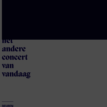
Bekijk alle concerten
Bekijk
het
andere
concert
van
vandaag
DEUREN