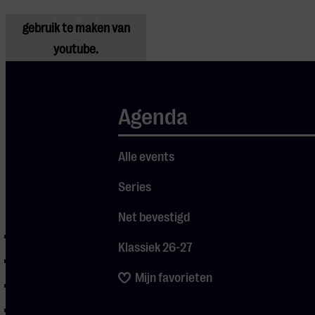
Pas
je instellingen
aan om
gebruik te maken van
youtube.
Agenda
Alle events
Series
Programma
Net bevestigd
I Giorni
Klassiek 26-27
Le Onde
Mijn favorieten
Primavera
Elegy for the