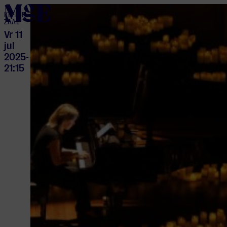
home
KLEINE
ZAAL
Vr 11
jul
2025
-
21:15