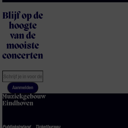
Blijf op de
hoogte
van de
mooiste
concerten
Aanmelden
home
Publieksingang
Ticketbureau