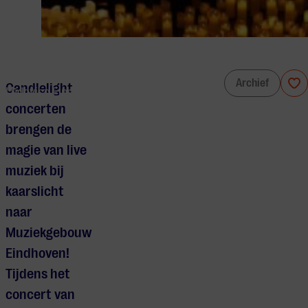
Candlelight Concerts: Het beste van
Archief
Candlelight
Ludovico Einaudi
concerten
brengen de
magie van live
muziek bij
kaarslicht
naar
Muziekgebouw
Eindhoven!
Tijdens het
concert van