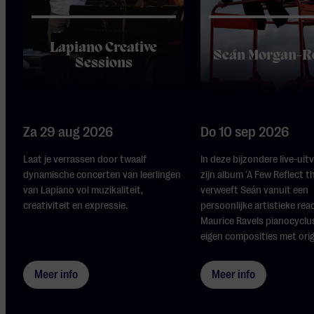
Lapiano Creative
Seán Morgan-R
Sessions
Za 29 aug 2026
Do 10 sep 2026
Laat je verrassen door twaalf
In deze bijzondere live-uit
dynamische concerten van leerlingen
zijn album 'A Few Reflect t
van Lapiano vol muzikaliteit,
verweeft Seán vanuit een
creativiteit en expressie.
persoonlijke artistieke rea
Maurice Ravels pianocyclus
eigen composities met origi
Meer info
Meer info