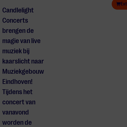
Candlelight Concerts: Het beste van Ludovico Einaudi
Ext
Candlelight
Concerts
brengen de
magie van live
muziek bij
kaarslicht naar
Muziekgebouw
Eindhoven!
Tijdens het
concert van
vanavond
worden de