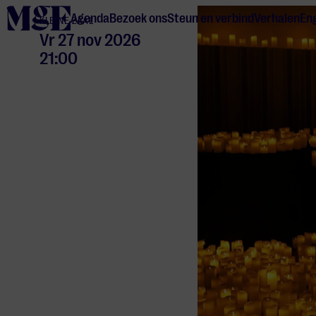
home
Agenda
Bezoek ons
Steun en verbind
Verhalen
Eng
KLEINE ZAAL
Vr 27 nov 2026
21:00