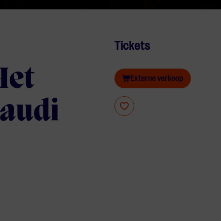
Tickets
Het
Externe verkoop
naudi