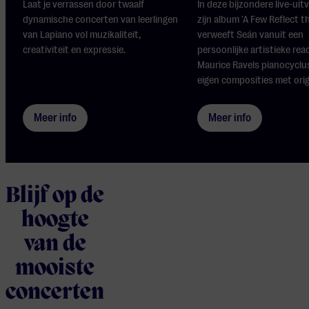
Laat je verrassen door twaalf
In deze bijzondere live-uit
dynamische concerten van leerlingen
zijn album 'A Few Reflect t
van Lapiano vol muzikaliteit,
verweeft Seán vanuit een
creativiteit en expressie.
persoonlijke artistieke rea
Maurice Ravels pianocyclus
eigen composities met origi
Meer info
Meer info
Blijf op de
hoogte
van de
mooiste
concerten