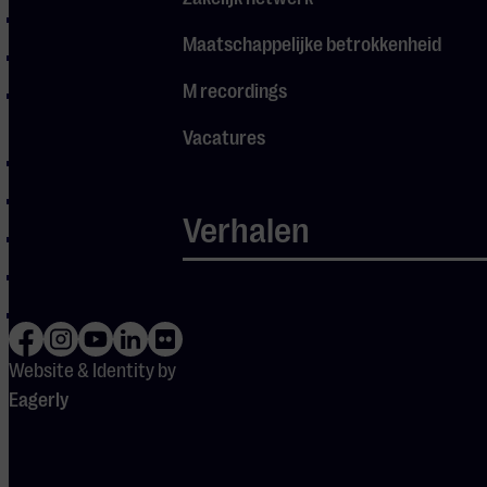
Le Onde
Maatschappelijke betrokkenheid
Primavera
M recordings
Elegy for the
Arctic
Vacatures
In Un’Altra Vita
Nuvole Bianche
Verhalen
Una Mattina
Divenire
Fly
Website & Identity by
Eagerly