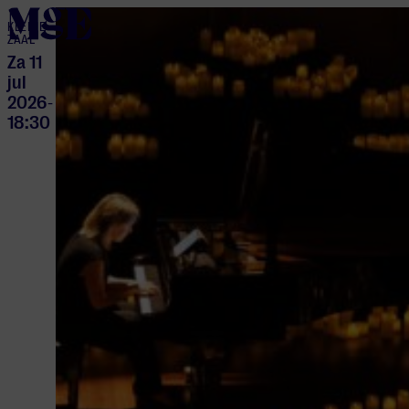
home
KLEINE
ZAAL
Za 11
jul
2026
-
18:30