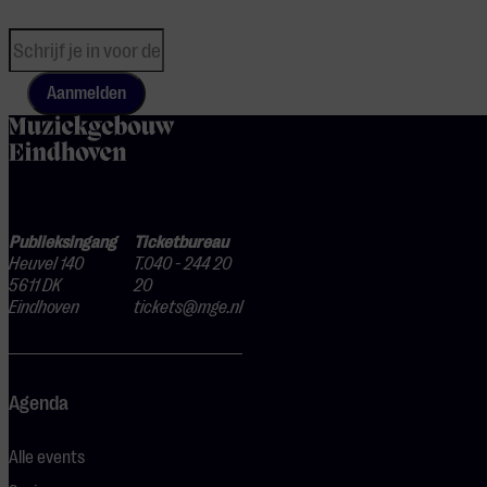
Aanmelden
home
Publieksingang
Ticketbureau
Heuvel 140
T.040 - 244 20
5611 DK
20
Eindhoven
tickets@mge.nl
Agenda
Alle events