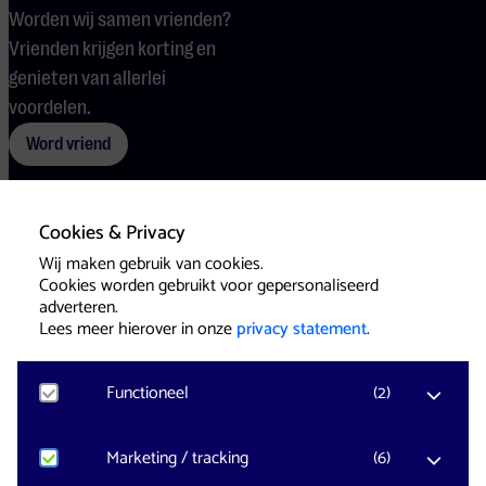
Worden wij samen vrienden?
Vrienden krijgen korting en
genieten van allerlei
voordelen.
Word vriend
Cookies & Privacy
Voorwaarden
Cookies
Pers
Wij maken gebruik van cookies.
Cookies worden gebruikt voor gepersonaliseerd
adverteren.
Lees meer hierover in onze
privacy statement
.
Functioneel
(
2
)
Website & Identity by
Eagerly
Noodzakelijk
Marketing / tracking
(
6
)
Voor het functioneren van de website en het