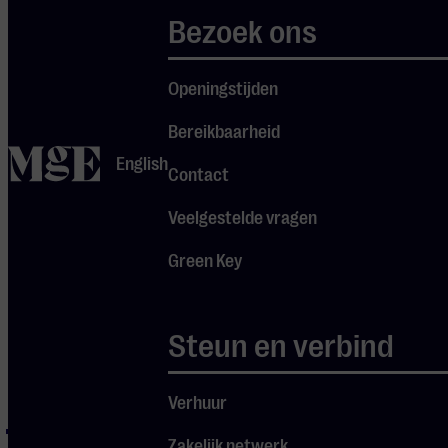
extra reistijd in te
Bezoek ons
Je cookie instellingen
calculeren.
blokkeren youtube.
Openingstijden
Pas
je instellingen
aan om
Bereikbaarheid
gebruik te maken van
home
English
youtube.
Contact
Veelgestelde vragen
Green Key
Steun en verbind
Programma
Verhuur
I Giorni
Zakelijk netwerk