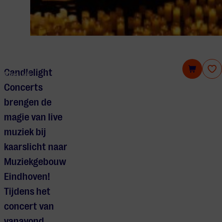
Candlelight Concerts: Het beste van Ludovico
Candlelight
Einaudi
Concerts
brengen de
magie van live
muziek bij
kaarslicht naar
Muziekgebouw
Eindhoven!
Tijdens het
concert van
vanavond