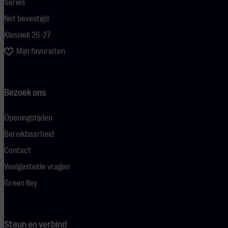
Series
Net bevestigd
Klassiek 26-27
Mijn favorieten
Bezoek ons
Openingstijden
Bereikbaarheid
Contact
Veelgestelde vragen
Green Key
Steun en verbind