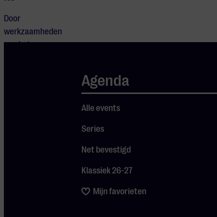
Door
werkzaamheden
aan het spoor
rijden er zaterdag
11 juli
geen treinen
Agenda
tussen Eindhoven
Centraal en Venlo.
Alle events
NS zet vervangend
busvervoer in
Series
tussen deze
stations. We
Net bevestigd
adviseren je om
Klassiek 26-27
vóór vertrek je reis
te controleren via
Mijn favorieten
de
NS
Reisplanner
en