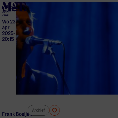
home
HERTOG
JAN
ZAAL
Wo 23
apr
2025
-
20:15
Frank Boeijen
Archief
Frank Boeijen