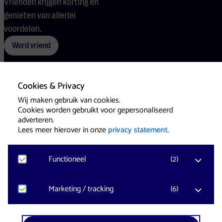
Vrienden krijgen korting en
genieten van allerlei
voordelen.
Word vriend
Cookies & Privacy
Voorwaarden
Cookies
Pers
Wij maken gebruik van cookies.
Cookies worden gebruikt voor gepersonaliseerd
adverteren.
Lees meer hierover in onze
privacy statement
.
Functioneel
(
2
)
Website & Identity by
Eagerly
Noodzakelijk
Marketing / tracking
(
6
)
Voor het functioneren van de website en het
onthouden van voorkeuren worden functionele
cookies geplaatst. Hierbij worden geen
YouTube