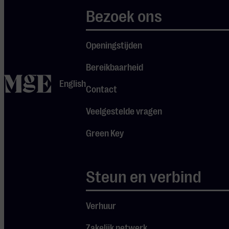
‘Subliem
Bezoek ons
Gebaar’,
welke door
Openingstijden
popmagazine
Bereikbaarheid
Heaven werd
home
English
gerecenseerd
Contact
als ‘een
Veelgestelde vragen
meesterlijke
uitbarsting
Green Key
van liefde,
compassie en
Steun en verbind
Je cookie instellingen
vriendschap’.
blokkeren youtube.
Verhuur
Pas
je instellingen
aan om
gebruik te maken van
Zakelijk netwerk