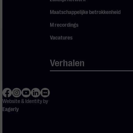
youtube.
Maatschappelijke betrokkenheid
M recordings
Je cookie
instellingen
Vacatures
blokkeren
Spotify.
Pas
je
instellingen
Verhalen
aan om
gebruik te
maken van
Spotify.
Website & Identity by
Eagerly