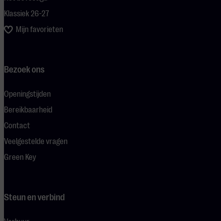
Klassiek 26-27
Mijn favorieten
Bezoek ons
Openingstijden
Bereikbaarheid
Contact
Veelgestelde vragen
Green Key
Steun en verbind