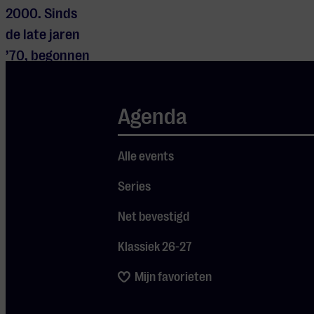
2000. Sinds
de late jaren
’70, begonnen
als frontman
van de Frank
Agenda
Boeijen
Groep, bracht
Alle events
hij populaire
albums uit
Series
zoals
Net bevestigd
‘Kronenburg
Park’. In 2022
Klassiek 26-27
verscheen
Mijn favorieten
zijn dertigste
studioalbum