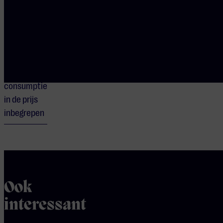
DEUREN OPEN
19:15
CONSUMPTIE
Bij dit
concert zit
een
consumptie
in de prijs
inbegrepen
Ook
interessant