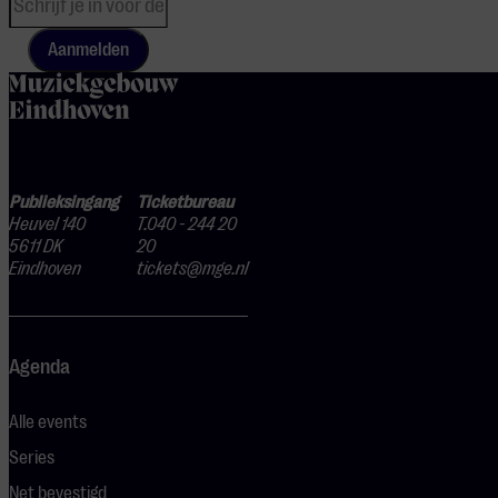
Aanmelden
home
Publieksingang
Ticketbureau
Heuvel 140
T.040 - 244 20
5611 DK
20
Eindhoven
tickets@mge.nl
Agenda
Alle events
Series
Net bevestigd