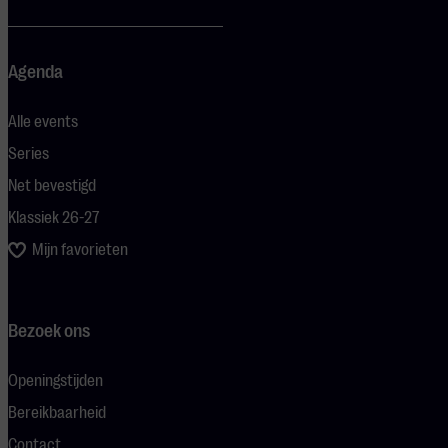
Agenda
Alle events
Series
Net bevestigd
Klassiek 26-27
Mijn favorieten
Bezoek ons
Openingstijden
Bereikbaarheid
Contact