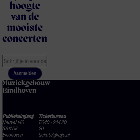
hoogte
van de
mooiste
concerten
Aanmelden
home
Publieksingang
Ticketbureau
Heuvel 140
T.040 - 244 20
5611 DK
20
Eindhoven
tickets@mge.nl