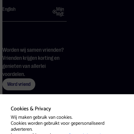
English
Mijn
MgE
Worden wij samen vrienden?
Vrienden krijgen korting en
genieten van allerlei
voordelen.
Word vriend
Cookies & Privacy
Voorwaarden
Cookies
Pers
Wij maken gebruik van cookies.
Cookies worden gebruikt voor gepersonaliseerd
adverteren.