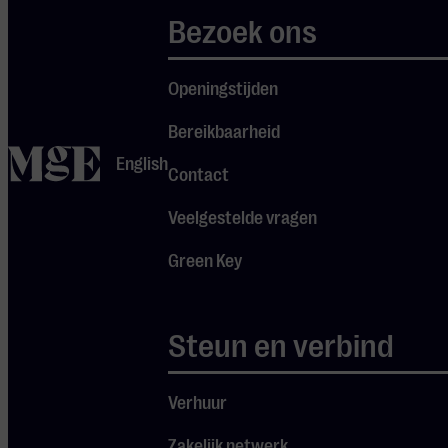
Brainportregio.
Bezoek ons
Kortom, een
prachtig
Openingstijden
middagconcert
voor alle
Bereikbaarheid
home
leeftijden!
English
Contact
Dit concert wordt
Veelgestelde vragen
gepresenteerd in
Green Key
samenwerking met
Stichting
Gitaarorkest
Steun en verbind
Nederland.
Verhuur
Zakelijk netwerk