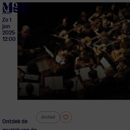
home
KLEINE
ZAAL
Zo 1
jun
2025
-
12:00
Gitaarspektakel
Archief
Ontdek de