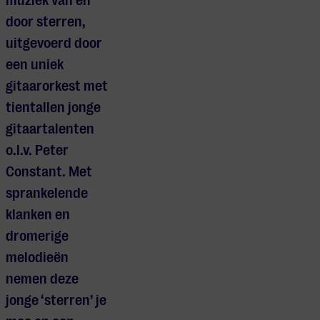
muziek van én
door sterren,
uitgevoerd door
een uniek
gitaarorkest met
tientallen jonge
gitaartalenten
o.l.v. Peter
Constant. Met
sprankelende
klanken en
dromerige
melodieën
nemen deze
jonge ‘sterren’ je