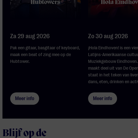
Hubtowers
Hola Eindhov
Za 29 aug 2026
Zo 30 aug 2026
Pak een gitaar, basgitaar of keyboard,
¡Hola Eindhoven! is een vie
maak een beat of zing mee op de
Latijns-Amerikaanse cultuu
Hubtower.
Muziekgebouw Eindhoven.
maakt deel uit van De Ope
staat in het teken van live
dans, eten, drinken en activ
Meer info
Meer info
Blijf op de