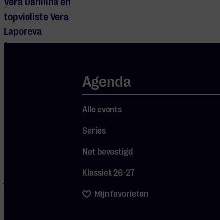
Vera Danilina en
topvioliste Vera
Laporeva
(concertmeester
Metropole
Orkest), het
Agenda
Nederlands
Jeugd
Alle events
Gitaarorkest
Series
(NJGO),
Gitaarorkest
Net bevestigd
Ponticello, en
Klassiek 26-27
jonge
gitaartalenten
Mijn favorieten
uit de