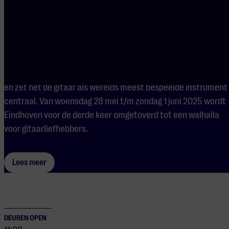
BRIDGE Guitar Festival Eindhoven is hét internationale
gitaarfestival in het innovatieve hart van Nederland:
Eindhoven. Als grootste en meest diverse gitaarfestival van 
Benelux verbindt het genres, culturen en gemeenschappen,
en zet het de gitaar als werelds meest bespeelde instrument
centraal. Van woensdag 28 mei t/m zondag 1 juni 2025 wordt
Eindhoven voor de derde keer omgetoverd tot een walhalla
voor gitaarliefhebbers.
Lees meer
DEUREN OPEN