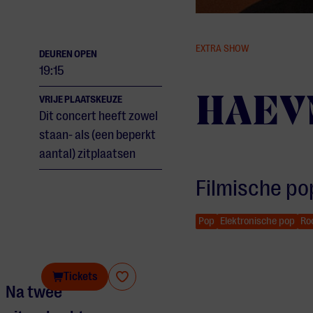
EXTRA SHOW
DEUREN OPEN
19:15
HAEV
VRIJE PLAATSKEUZE
Dit concert heeft zowel
staan- als (een beperkt
aantal) zitplaatsen
Filmische p
Pop
Elektronische pop
Ro
HAEVN
Tickets
Na twee