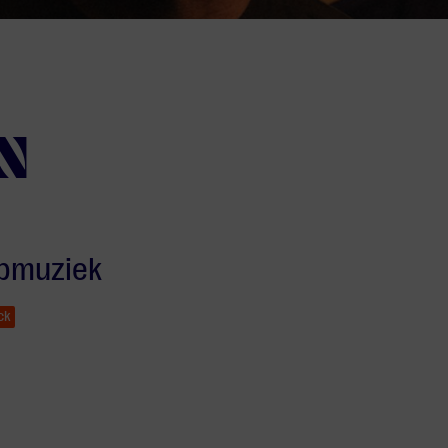
N
opmuziek
ck