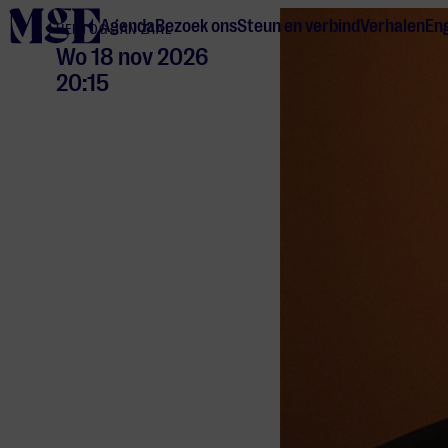
home
Agenda
Bezoek ons
Steun en verbind
Verhalen
Eng
HERTOG JAN ZAAL
Wo 18 nov 2026
20:15