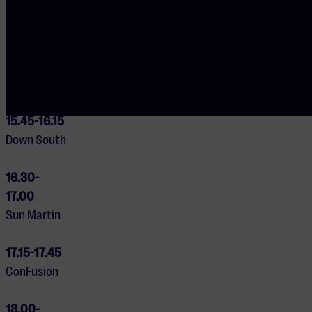
PROGRAMMA
15.00-
15.30
Was ’t maar
Jazz
15.45-16.15
Down South
16.30-
17.00
Sun Martin
17.15-17.45
ConFusion
18.00-