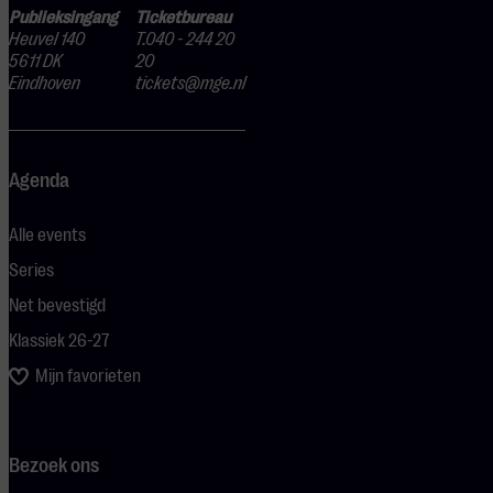
Publieksingang
Ticketbureau
Heuvel 140
T.040 - 244 20
5611 DK
20
Eindhoven
tickets@mge.nl
Agenda
Alle events
Series
Net bevestigd
Klassiek 26-27
Mijn favorieten
Bezoek ons