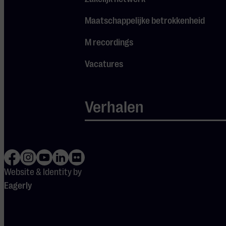
studenten zich
muzikaal
Maatschappelijke betrokkenheid
ontwikkelen, maar
het belangrijkste is
M recordings
dat ze dat doen met
Vacatures
mensen die dezelfde
passie delen. Samen
met Muziekgebouw
Verhalen
Eindhoven komen nu
de tweemaandelijkse
Studentproof Swing
Sessions tot stand.
Website & Identity by
Eagerly
DEUREN OPEN
15:00