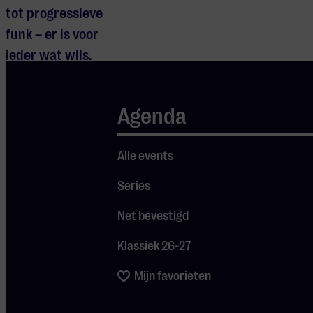
tot progressieve
funk – er is voor
ieder wat wils.
Beleef deze
unieke
Agenda
gelegenheid en
dompel je onder in
Alle events
de wereld van
Studentproof
Series
Jazz!
Net bevestigd
Reserveer je gratis
Klassiek 26-27
ticket hier!
Mijn favorieten
Over ESMG