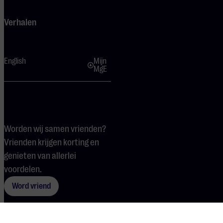
Verhalen
English
Mijn
MgE
Worden wij samen vrienden?
Vrienden krijgen korting en
genieten van allerlei
voordelen.
Word vriend