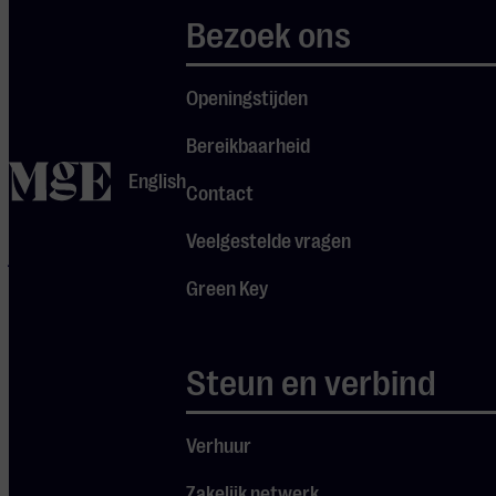
Studentproof Jazz
Bezoek ons
Studentproof Jazz is
met recht
Openingstijden
Eindhovens meest
swingende
Bereikbaarheid
studentenvereniging
home
English
Contact
te noemen, speciaal
voor liefhebbers van
Veelgestelde vragen
jazz, funk, groove en
swing. De vereniging
Green Key
bestaat uit een
volwaardige bigband
Steun en verbind
en verschillende
kleinere combo’s en
bands. Studentproof
Verhuur
Jazz laat de
Zakelijk netwerk