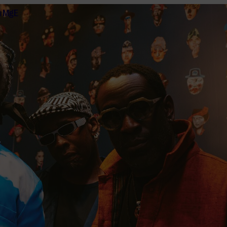
n MgE