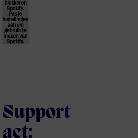
blokkeren
Spotify.
Pas
je
instellingen
aan om
gebruik te
maken van
Spotify.
Support
act: