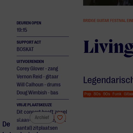
BRIDGE GUITAR FESTIVAL EI
DEUREN OPEN
19:15
Living
SUPPORT ACT
BOSKAT
UITVOERENDEN
Corey Glover - zang
Vernon Reid - gitaar
Legendarisch
Will Calhoun - drums
Doug Wimbish - bas
Pop
80s
90s
Funk
Gitaa
VRIJE PLAATSKEUZE
Dit concert heeft zowel
Living Colour
Archief
staan- als (een beperkt
De
aantal) zitplaatsen