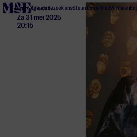
home
Agenda
Bezoek ons
Steun en verbind
Verhalen
Eng
HERTOG JAN ZAAL
Za 31 mei 2025
20:15